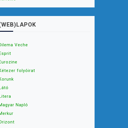
(WEB)LAPOK
Dilema Veche
Esprit
Eurozine
Kétezer folyóirat
Korunk
Látó
Litera
Magyar Napló
Merkur
Orizont