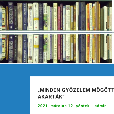
S
k
i
p
t
o
c
o
n
t
e
n
t
„MINDEN GYŐZELEM MÖGÖTT
AKARTÁK”
2021. március 12. péntek
admin