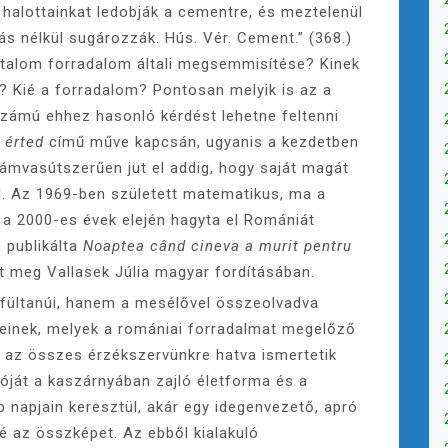
 halottainkat ledobják a cementre, és meztelenül
ás nélkül sugározzák. Hús. Vér. Cement.” (368.)
atalom forradalom általi megsemmisítése? Kinek
? Kié a forradalom? Pontosan melyik is az a
számú ehhez hasonló kérdést lehetne feltenni
t érted
című műve kapcsán, ugyanis a kezdetben
ámvasútszerűen jut el addig, hogy saját magát
al. Az 1969-ben született matematikus, ma a
 a 2000-es évek elején hagyta el Romániát
 publikálta
Noaptea când cineva a murit pentru
t meg Vallasek Júlia magyar fordításában.
fültanúi, hanem a mesélővel összeolvadva
seinek, melyek a romániai forradalmat megelőző
 az összes érzékszervünkre hatva ismertetik
óját a kaszárnyában zajló életforma és a
napjain keresztül, akár egy idegenvezető, apró
é az összképet. Az ebből kialakuló