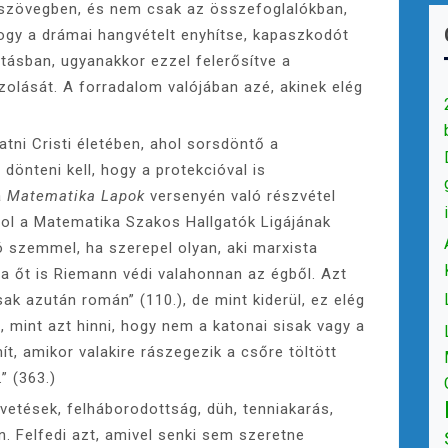
 szövegben, és nem csak az összefoglalókban,
ogy a drámai hangvételt enyhítse, kapaszkodót
utásban, ugyanakkor ezzel felerősítve a
olását. A forradalom valójában azé, akinek elég
ni Cristi életében, ahol sorsdöntő a
dönteni kell, hogy a protekcióval is
a
Matematika Lapok
versenyén való részvétel
ahol a Matematika Szakos Hallgatók Ligájának
 szemmel, ha szerepel olyan, aki marxista
a őt is Riemann védi valahonnan az égből. Azt
ak azután román” (110.), de mint kiderül, ez elég
, mint azt hinni, hogy nem a katonai sisak vagy a
, amikor valakire rászegezik a csőre töltött
” (363.)
etések, felháborodottság, düh, tenniakarás,
n. Felfedi azt, amivel senki sem szeretne