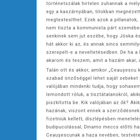
történetszálak hirtelen zuhannak a mély
egy a kaszárnyában, titokban megnézet
megtestesíthet. Ezek azok a pillanatok
nem tiszta a kommunista párt szemébe
senkinek sem jut eszébe, hogy Jóska és
hát akkor ki az, és annak sincs semmily
szerepelt-e a neveltetésedben. De ha 
akarom és teszem, amit a hazám akar, 
Talán ott és akkor, amikor „Ceaușescu k
szabad önzőséggel lehet saját sebeket 
valójában mindenki tudja, hogy sohasem
lemondott róluk, a tisztátalanokról, aki
piszkította be. Kik valójában az
ők
? Akik
hazának, viszont ennek a szerződésnek
fizetniük kellett, díszlépésben menetelé
budipucolással, Dinamo meccs előtti ha
Ceaușescunak a haza nevében, testvérek