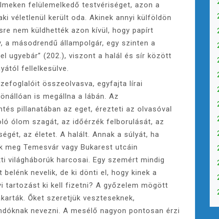
elmeken felülemelkedő testvériséget, azon a
ki véletlenül került oda. Akinek annyi külföldön
re nem küldhették azon kívül, hogy papírt
, a másodrendű állampolgár, egy szinten a
l ugyebár” (202.), viszont a halál és sír között
ától fellelkesülve.
efoglalóit összeolvasva, egyfajta lírai
önállóan is megállna a lábán. Az
intés pillanatában az eget, érezteti az olvasóval
toló ólom szagát, az időérzék felborulását, az
ét, az életet. A halált. Annak a súlyát, ha
ak meg Temesvár vagy Bukarest utcáin
ti világháborúk harcosai. Egy szemért mindig
 belénk nevelik, de ki dönti el, hogy kinek a
 tartozást ki kell fizetni? A győzelem mögött
karták. Őket szeretjük veszteseknek,
andóknak nevezni. A mesélő nagyon pontosan érzi