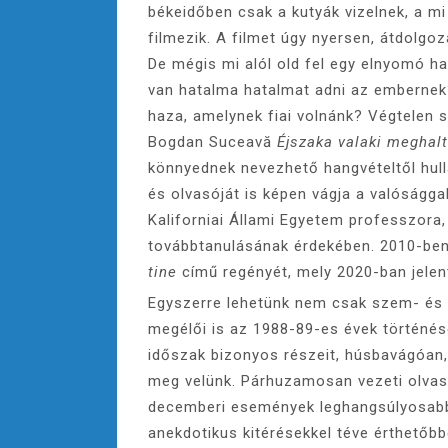
békeidőben csak a kutyák vizelnek, a mi
filmezik. A filmet úgy nyersen, átdolgoz
De mégis mi alól old fel egy elnyomó h
van hatalma hatalmat adni az embernek
haza, amelynek fiai volnánk? Végtelen 
Bogdan Suceavă
Éjszaka valaki meghal
könnyednek nevezhető hangvételtől hull
és olvasóját is képen vágja a valóságg
Kaliforniai Állami Egyetem professzora,
továbbtanulásának érdekében. 2010-ben
tine
című regényét, mely 2020-ban jelen
Egyszerre lehetünk nem csak szem- és 
megélői is az 1988-89-es évek történé
időszak bizonyos részeit, húsbavágóan,
meg velünk. Párhuzamosan vezeti olvas
decemberi események leghangsúlyosabb 
anekdotikus kitérésekkel téve érthetőbb