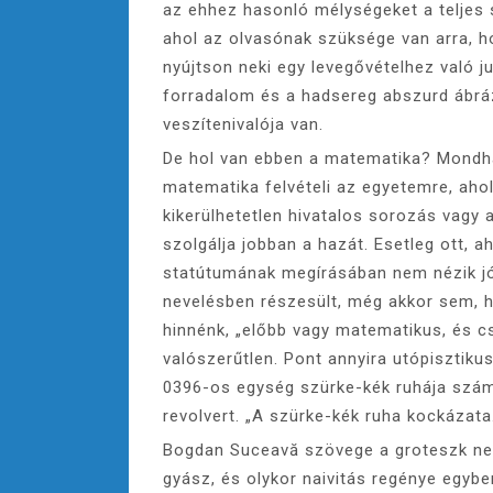
az ehhez hasonló mélységeket a teljes
ahol az olvasónak szüksége van arra, h
nyújtson neki egy levegővételhez való j
forradalom és a hadsereg abszurd ábráz
veszítenivalója van.
De hol van ebben a matematika? Mondhat
matematika felvételi az egyetemre, ahol 
kikerülhetetlen hivatalos sorozás vagy 
szolgálja jobban a hazát. Esetleg ott, 
statútumának megírásában nem nézik jó
nevelésben részesült, még akkor sem, h
hinnénk, „előbb vagy matematikus, és cs
valószerűtlen. Pont annyira utópisztikus
0396-os egység szürke-kék ruhája számít
revolvert. „A szürke-kék ruha kockázata.
Bogdan Suceavă szövege a groteszk nev
gyász, és olykor naivitás regénye egybe