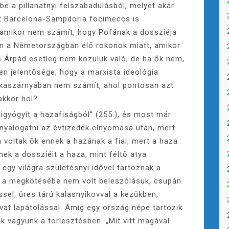
be a pillanatnyi felszabadulásból, melyet akár
t Barcelona-Sampdoria focimeccs is
, amikor nem számít, hogy Pofának a dossziéja
n a Németországban élő rokonok miatt, amikor
 Árpád esetleg nem közülük való, de ha ők nem,
en jelentősége, hogy a marxista ideológia
a kaszárnyában nem számít, ahol pontosan azt
akkor hol?
igyógyít a hazafiságból” (255.), és most már
nyalogatni az évtizedek elnyomása után, mert
 voltak ők ennek a hazának a fiai, mert a haza
knek a dossziéit a haza, mint féltő atya
 egy világra születésnyi idővel tartoznak a
 a megkötésébe nem volt beleszólásuk, csupán
ssel, üres tárú kalasnyikovval a kezükben,
vat lapátolással. Amíg egy ország népe tartozik
 vagyunk a törlesztésben. „Mit vitt magával