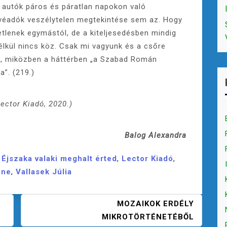
autók páros és páratlan napokon való
tévéadók veszélytelen megtekintése sem az. Hogy
lenek egymástól, de a kiteljesedésben mindig
élkül nincs köz. Csak mi vagyunk és a csőre
sa, miközben a háttérben „a Szabad Román
a”. (219.)
Lector Kiadó, 2020.)
Balog Alexandra
,
Éjszaka valaki meghalt érted
,
Lector Kiadó
,
ine
,
Vallasek Júlia
MOZAIKOK ERDÉLY
MIKROTÖRTÉNETÉBŐL