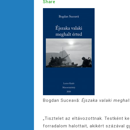
Share
Bogdan Suceavă:
Éjszaka valaki meghal
„Tisztelet az eltávozottnak. Testként kez
forradalom halottait, akikért százával g