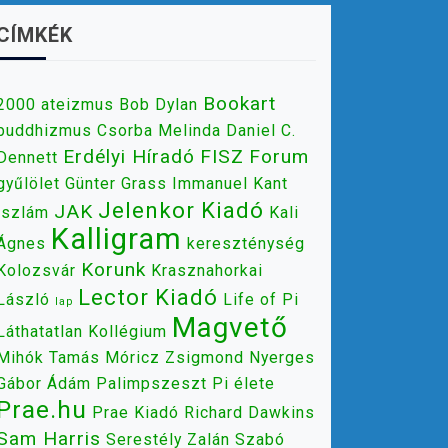
CÍMKÉK
Bookart
2000
ateizmus
Bob Dylan
buddhizmus
Csorba Melinda
Daniel C.
Erdélyi Híradó
FISZ
Forum
Dennett
gyűlölet
Günter Grass
Immanuel Kant
Jelenkor Kiadó
JAK
iszlám
Kali
Kalligram
Ágnes
kereszténység
Korunk
Kolozsvár
Krasznahorkai
Lector Kiadó
László
Life of Pi
lap
Magvető
Láthatatlan Kollégium
Mihók Tamás
Móricz Zsigmond
Nyerges
Gábor Ádám
Palimpszeszt
Pi élete
Prae.hu
Prae Kiadó
Richard Dawkins
Sam Harris
Serestély Zalán
Szabó