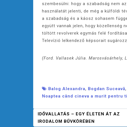
szembesülni: hogy a szabadság nem az 
használatát jelenti, de még a külföldi 
a szabadság és a káosz sohasem függet
együtt vannak jelen, hogy közellenség n
töltött revolverek egymás felé fordítá
Televízió lelkendező képsorait sugározz
(Ford. Vallasek Júlia. Marosvásárhely, 
Balog Alexandra
,
Bogdan Suceavă
Noaptea când cineva a murit pentru t
B
IDŐVALLATÁS – EGY ÉLETEN ÁT AZ
E
IRODALOM BŰVKÖRÉBEN