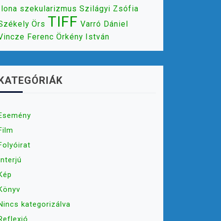
Ilona
szekularizmus
Szilágyi Zsófia
TIFF
Székely Örs
Varró Dániel
Vincze Ferenc
Örkény István
KATEGÓRIÁK
Esemény
Film
Folyóirat
Interjú
Kép
Könyv
Nincs kategorizálva
Reflexió