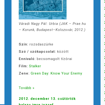
Váradi Nagy Pál: Urbia (JAK – Prae.hu
– Korunk, Budapest–Kolozsvár, 2012.)
Szín:
rozsdaszürke
Szó / szókapcsolat:
között
Ennivaló:
becsomagolt tízórai
Film:
Stalker
Zene:
Green Day: Know Your Enemy
Tovább »
2012. december 13. csütörtök
balazs.imre.jozsef