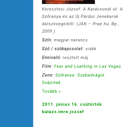
Keresztesi József: A Karácsondi út. A
Szőranya és az Új Párduc zenekarok
dalszövegeiből. (JAK – Prae.hu, Bp.,
2009.)
Szín:
magyar narancs
Szó / szókapcsolat:
vidék
Ennivaló:
resztelt máj
Film:
Fear and Loathing in Las Vegas
Zene:
Szőranya: Szabadságot
Svájcnak
Tovább »
2011. június 16. csütörtök
balazs.imre.jozsef