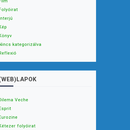
Film
Folyóirat
Interjú
Kép
Könyv
Nincs kategorizálva
Reflexió
(WEB)LAPOK
Dilema Veche
Esprit
Eurozine
Kétezer folyóirat