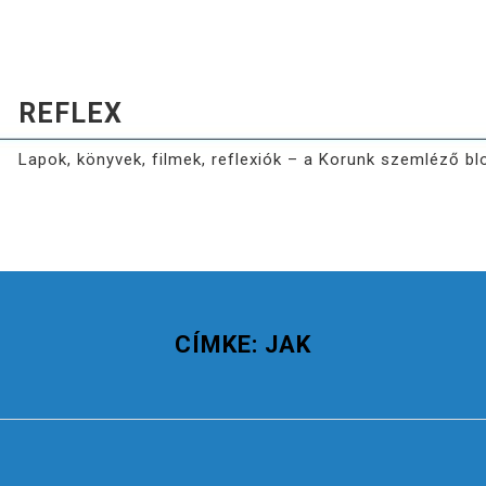
REFLEX
Lapok, könyvek, filmek, reflexiók – a Korunk szemléző bl
CÍMKE:
JAK