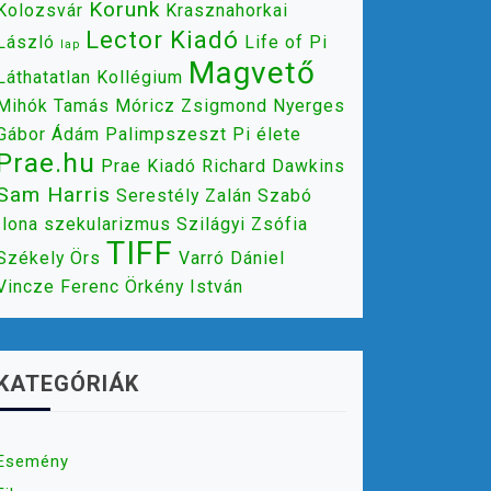
Korunk
Kolozsvár
Krasznahorkai
Lector Kiadó
László
Life of Pi
lap
Magvető
Láthatatlan Kollégium
Mihók Tamás
Móricz Zsigmond
Nyerges
Gábor Ádám
Palimpszeszt
Pi élete
Prae.hu
Prae Kiadó
Richard Dawkins
Sam Harris
Serestély Zalán
Szabó
Ilona
szekularizmus
Szilágyi Zsófia
TIFF
Székely Örs
Varró Dániel
Vincze Ferenc
Örkény István
KATEGÓRIÁK
Esemény