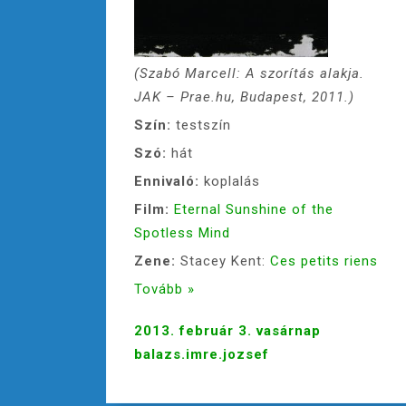
(Szabó Marcell: A szorítás alakja.
JAK – Prae.hu, Budapest, 2011.)
Szín:
testszín
Szó:
hát
Ennivaló:
koplalás
Film:
Eternal Sunshine of the
Spotless Mind
Zene:
Stacey Kent:
Ces petits riens
Tovább »
2013. február 3. vasárnap
balazs.imre.jozsef