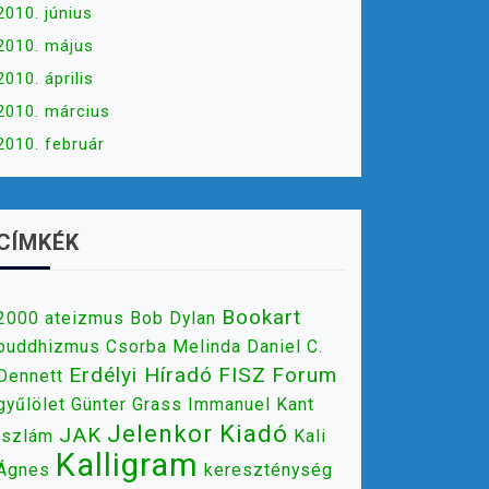
2010. június
2010. május
2010. április
2010. március
2010. február
CÍMKÉK
Bookart
2000
ateizmus
Bob Dylan
buddhizmus
Csorba Melinda
Daniel C.
Erdélyi Híradó
FISZ
Forum
Dennett
gyűlölet
Günter Grass
Immanuel Kant
Jelenkor Kiadó
JAK
iszlám
Kali
Kalligram
Ágnes
kereszténység