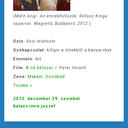
(Máté Angi: Az emlékfoltozók. Rofusz Kinga
rajzaival. Magvető, Budapest, 2012.)
Szín:
őszi levélszín
Szókapcsolat:
kifújni a sínekből a kanyarokat
Ennivaló:
dió
Film:
A nő kétszer
, r. Peter Howitt
Zene:
Makám: Szindbád
Tovább »
2012. december 29. szombat
balazs.imre.jozsef