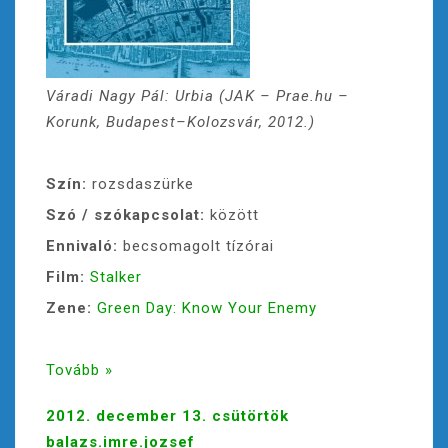
Váradi Nagy Pál: Urbia (JAK – Prae.hu –
Korunk, Budapest–Kolozsvár, 2012.)
Szín:
rozsdaszürke
Szó / szókapcsolat:
között
Ennivaló:
becsomagolt tízórai
Film:
Stalker
Zene:
Green Day: Know Your Enemy
Tovább »
2012. december 13. csütörtök
balazs.imre.jozsef