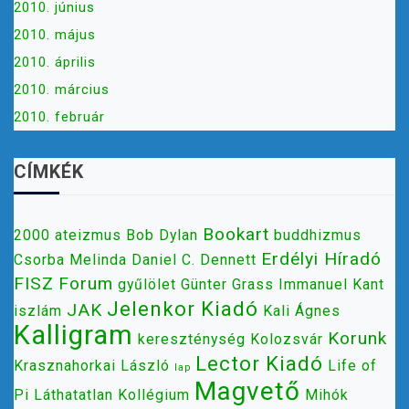
2010. június
2010. május
2010. április
2010. március
2010. február
CÍMKÉK
Bookart
2000
ateizmus
Bob Dylan
buddhizmus
Erdélyi Híradó
Csorba Melinda
Daniel C. Dennett
FISZ
Forum
gyűlölet
Günter Grass
Immanuel Kant
Jelenkor Kiadó
JAK
iszlám
Kali Ágnes
Kalligram
Korunk
kereszténység
Kolozsvár
Lector Kiadó
Krasznahorkai László
Life of
lap
Magvető
Pi
Láthatatlan Kollégium
Mihók