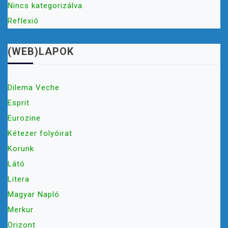
Nincs kategorizálva
Reflexió
(WEB)LAPOK
Dilema Veche
Esprit
Eurozine
Kétezer folyóirat
Korunk
Látó
Litera
Magyar Napló
Merkur
Orizont