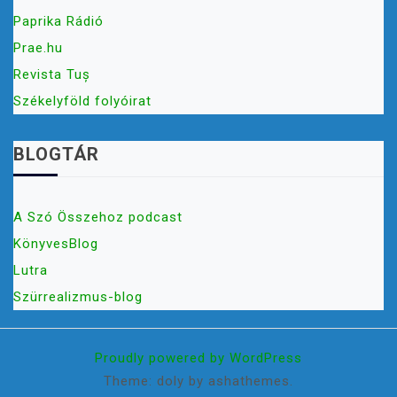
Paprika Rádió
Prae.hu
Revista Tuș
Székelyföld folyóirat
BLOGTÁR
A Szó Összehoz podcast
KönyvesBlog
Lutra
Szürrealizmus-blog
Proudly powered by WordPress
Theme: doly by ashathemes.