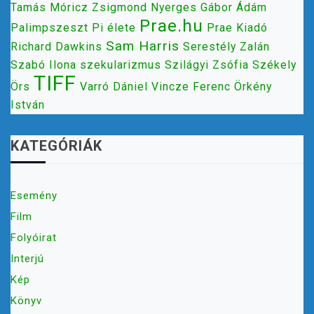
Tamás
Móricz Zsigmond
Nyerges Gábor Ádám
Prae.hu
Palimpszeszt
Pi élete
Prae Kiadó
Sam Harris
Richard Dawkins
Serestély Zalán
Szabó Ilona
szekularizmus
Szilágyi Zsófia
Székely
TIFF
Örs
Varró Dániel
Vincze Ferenc
Örkény
István
KATEGÓRIÁK
Esemény
Film
Folyóirat
Interjú
Kép
Könyv