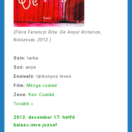
(Fóris Ferenczi Rita: De Anyu! Kriterion,
Kolozsvár, 2012.)
Szín:
tarka
Szó:
anya
Ennivaló:
tárkonyos leves
Film:
Mézga család
Zene:
Kex: Család
Tovább »
2012. december 17. hétfő
balazs.imre.jozsef