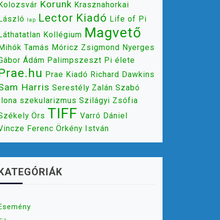
Korunk
Kolozsvár
Krasznahorkai
Lector Kiadó
László
Life of Pi
lap
Magvető
Láthatatlan Kollégium
Mihók Tamás
Móricz Zsigmond
Nyerges
Gábor Ádám
Palimpszeszt
Pi élete
Prae.hu
Prae Kiadó
Richard Dawkins
Sam Harris
Serestély Zalán
Szabó
Ilona
szekularizmus
Szilágyi Zsófia
TIFF
Székely Örs
Varró Dániel
Vincze Ferenc
Örkény István
KATEGÓRIÁK
Esemény