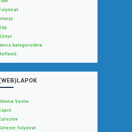
Film
Folyóirat
Interjú
Kép
Könyv
Nincs kategorizálva
Reflexió
(WEB)LAPOK
Dilema Veche
Esprit
Eurozine
Kétezer folyóirat