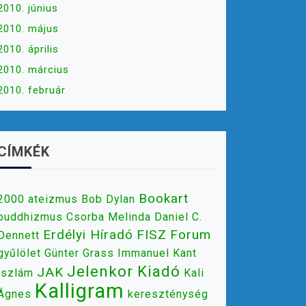
2010. június
2010. május
2010. április
2010. március
2010. február
CÍMKÉK
Bookart
2000
ateizmus
Bob Dylan
buddhizmus
Csorba Melinda
Daniel C.
Erdélyi Híradó
FISZ
Forum
Dennett
gyűlölet
Günter Grass
Immanuel Kant
Jelenkor Kiadó
JAK
iszlám
Kali
Kalligram
Ágnes
kereszténység