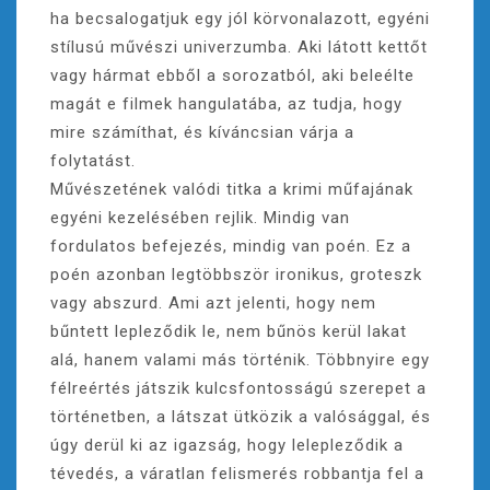
ha becsalogatjuk egy jól körvonalazott, egyéni
stílusú művészi univerzumba. Aki látott kettőt
vagy hármat ebből a sorozatból, aki beleélte
magát e filmek hangulatába, az tudja, hogy
mire számíthat, és kíváncsian várja a
folytatást.
Művészetének valódi titka a krimi műfajának
egyéni kezelésében rejlik. Mindig van
fordulatos befejezés, mindig van poén. Ez a
poén azonban legtöbbször ironikus, groteszk
vagy abszurd. Ami azt jelenti, hogy nem
bűntett lepleződik le, nem bűnös kerül lakat
alá, hanem valami más történik. Többnyire egy
félreértés játszik kulcsfontosságú szerepet a
történetben, a látszat ütközik a valósággal, és
úgy derül ki az igazság, hogy lelepleződik a
tévedés, a váratlan felismerés robbantja fel a