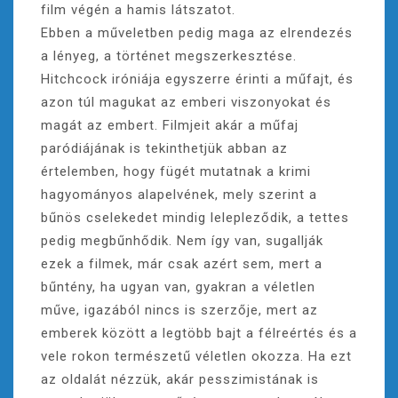
film végén a hamis látszatot.
Ebben a műveletben pedig maga az elrendezés
a lényeg, a történet megszerkesztése.
Hitchcock iróniája egyszerre érinti a műfajt, és
azon túl magukat az emberi viszonyokat és
magát az embert. Filmjeit akár a műfaj
paródiájának is tekinthetjük abban az
értelemben, hogy fügét mutatnak a krimi
hagyományos alapelvének, mely szerint a
bűnös cselekedet mindig lelepleződik, a tettes
pedig megbűnhődik. Nem így van, sugallják
ezek a filmek, már csak azért sem, mert a
bűntény, ha ugyan van, gyakran a véletlen
műve, igazából nincs is szerzője, mert az
emberek között a legtöbb bajt a félreértés és a
vele rokon természetű véletlen okozza. Ha ezt
az oldalát nézzük, akár pesszimistának is