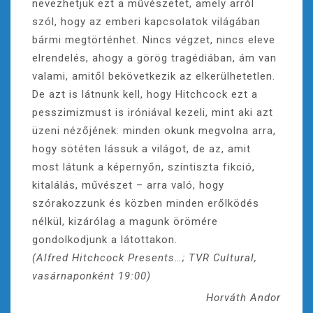
nevezhetjük ezt a művészetet, amely arról
szól, hogy az emberi kapcsolatok világában
bármi megtörténhet. Nincs végzet, nincs eleve
elrendelés, ahogy a görög tragédiában, ám van
valami, amitől bekövetkezik az elkerülhetetlen.
De azt is látnunk kell, hogy Hitchcock ezt a
pesszimizmust is iróniával kezeli, mint aki azt
üzeni nézőjének: minden okunk megvolna arra,
hogy sötéten lássuk a világot, de az, amit
most látunk a képernyőn, színtiszta fikció,
kitalálás, művészet – arra való, hogy
szórakozzunk és közben minden erőlködés
nélkül, kizárólag a magunk örömére
gondolkodjunk a látottakon.
(Alfred Hitchcock Presents…; TVR Cultural,
vasárnaponként 19:00)
Horváth Andor