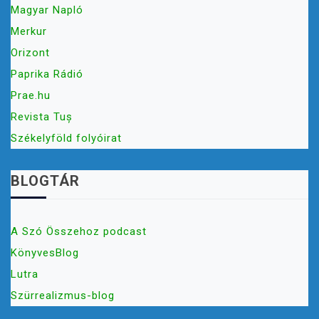
Magyar Napló
Merkur
Orizont
Paprika Rádió
Prae.hu
Revista Tuș
Székelyföld folyóirat
BLOGTÁR
A Szó Összehoz podcast
KönyvesBlog
Lutra
Szürrealizmus-blog