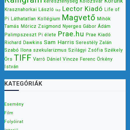
Korunk
kereszténység
Kolozsvár
Lector Kiadó
Krasznahorkai László
Life of
lap
Magvető
Pi
Láthatatlan Kollégium
Mihók
Tamás
Móricz Zsigmond
Nyerges Gábor Ádám
Prae.hu
Palimpszeszt
Pi élete
Prae Kiadó
Sam Harris
Richard Dawkins
Serestély Zalán
Szabó Ilona
szekularizmus
Szilágyi Zsófia
Székely
TIFF
Örs
Varró Dániel
Vincze Ferenc
Örkény
István
KATEGÓRIÁK
Esemény
Film
Folyóirat