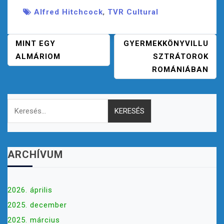
Alfred Hitchcock
,
TVR Cultural
B
MINT EGY
GYERMEKKÖNYVILLU
E
ALMÁRIOM
SZTRÁTOROK
J
ROMÁNIÁBAN
E
G
Keresés:
Y
Z
É
S
N
ARCHÍVUM
A
V
I
2026. április
G
2025. december
Á
2025. március