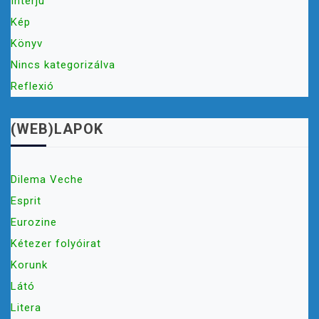
Interjú
Kép
Könyv
Nincs kategorizálva
Reflexió
(WEB)LAPOK
Dilema Veche
Esprit
Eurozine
Kétezer folyóirat
Korunk
Látó
Litera