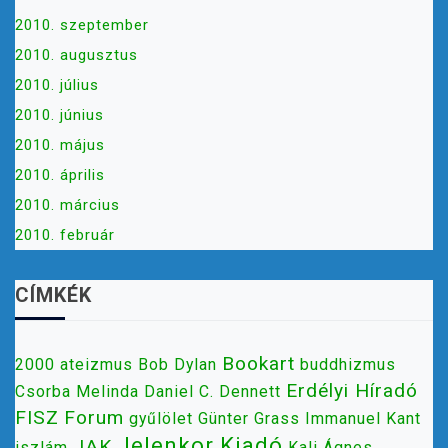
2010. szeptember
2010. augusztus
2010. július
2010. június
2010. május
2010. április
2010. március
2010. február
CÍMKÉK
Bookart
2000
ateizmus
Bob Dylan
buddhizmus
Erdélyi Híradó
Csorba Melinda
Daniel C. Dennett
FISZ
Forum
gyűlölet
Günter Grass
Immanuel Kant
Jelenkor Kiadó
JAK
iszlám
Kali Ágnes