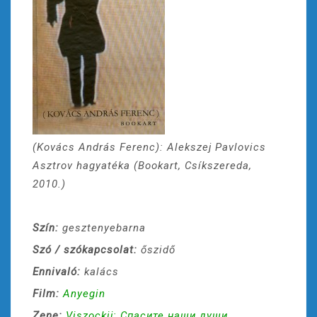
(Kovács András Ferenc): Alekszej Pavlovics
Asztrov hagyatéka (Bookart, Csíkszereda,
2010.)
Szín:
gesztenyebarna
Szó / szókapcsolat:
őszidő
Ennivaló:
kalács
Film:
Anyegin
Zene:
Viszockij: Спасите наши души