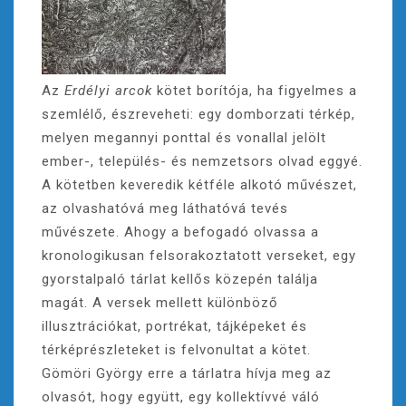
Az
Erdélyi arcok
kötet borítója, ha figyelmes a
szemlélő, észreveheti: egy domborzati térkép,
melyen megannyi ponttal és vonallal jelölt
ember-, település- és nemzetsors olvad eggyé.
A kötetben keveredik kétféle alkotó művészet,
az olvashatóvá meg láthatóvá tevés
művészete. Ahogy a befogadó olvassa a
kronologikusan felsorakoztatott verseket, egy
gyorstalpaló tárlat kellős közepén találja
magát. A versek mellett különböző
illusztrációkat, portrékat, tájképeket és
térképrészleteket is felvonultat a kötet.
Gömöri György erre a tárlatra hívja meg az
olvasót, hogy együtt, egy kollektívvé váló