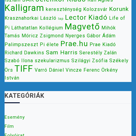
Kalligram
Korunk
kereszténység
Kolozsvár
Lector Kiadó
Krasznahorkai László
Life of
lap
Magvető
Pi
Láthatatlan Kollégium
Mihók
Tamás
Móricz Zsigmond
Nyerges Gábor Ádám
Prae.hu
Palimpszeszt
Pi élete
Prae Kiadó
Sam Harris
Richard Dawkins
Serestély Zalán
Szabó Ilona
szekularizmus
Szilágyi Zsófia
Székely
TIFF
Örs
Varró Dániel
Vincze Ferenc
Örkény
István
KATEGÓRIÁK
Esemény
Film
Folyóirat