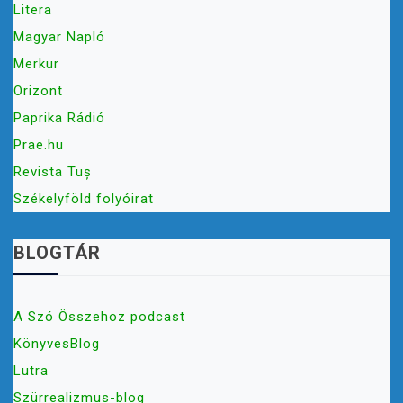
Litera
Magyar Napló
Merkur
Orizont
Paprika Rádió
Prae.hu
Revista Tuș
Székelyföld folyóirat
BLOGTÁR
A Szó Összehoz podcast
KönyvesBlog
Lutra
Szürrealizmus-blog