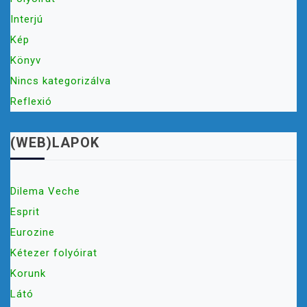
Interjú
Kép
Könyv
Nincs kategorizálva
Reflexió
(WEB)LAPOK
Dilema Veche
Esprit
Eurozine
Kétezer folyóirat
Korunk
Látó