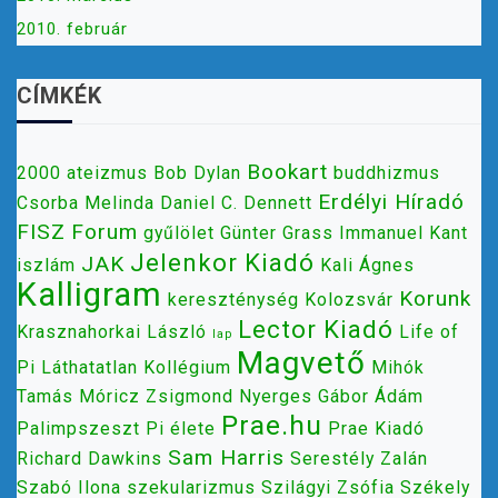
2010. február
CÍMKÉK
Bookart
2000
ateizmus
Bob Dylan
buddhizmus
Erdélyi Híradó
Csorba Melinda
Daniel C. Dennett
FISZ
Forum
gyűlölet
Günter Grass
Immanuel Kant
Jelenkor Kiadó
JAK
iszlám
Kali Ágnes
Kalligram
Korunk
kereszténység
Kolozsvár
Lector Kiadó
Krasznahorkai László
Life of
lap
Magvető
Pi
Láthatatlan Kollégium
Mihók
Tamás
Móricz Zsigmond
Nyerges Gábor Ádám
Prae.hu
Palimpszeszt
Pi élete
Prae Kiadó
Sam Harris
Richard Dawkins
Serestély Zalán
Szabó Ilona
szekularizmus
Szilágyi Zsófia
Székely