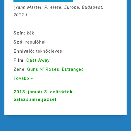
(Yann Martel: Pi élete. Európa, Budapest,
2012.)
Szín:
kék
Szó:
repülőhal
Ennivaló:
teknőcleves
Film:
Cast Away
Zene:
Guns N’ Roses: Estranged
Tovább »
2013. január 3. csütörtök
balazs.imre.jozsef