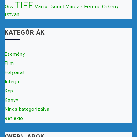
TIFF
Örs
Varró Dániel
Vincze Ferenc
Örkény
István
KATEGÓRIÁK
Esemény
Film
Folyóirat
Interjú
Kép
Könyv
Nincs kategorizálva
Reflexió
(WEB)LAPOK