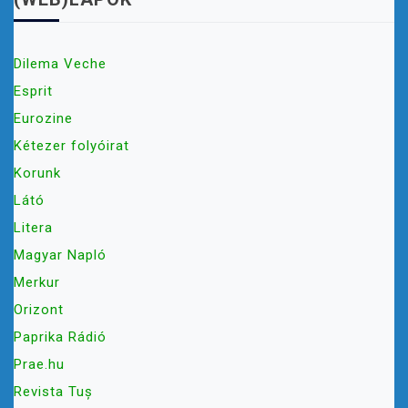
Dilema Veche
Esprit
Eurozine
Kétezer folyóirat
Korunk
Látó
Litera
Magyar Napló
Merkur
Orizont
Paprika Rádió
Prae.hu
Revista Tuș