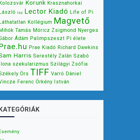
Korunk
Kolozsvár
Krasznahorkai
Lector Kiadó
László
Life of Pi
lap
Magvető
Láthatatlan Kollégium
Mihók Tamás
Móricz Zsigmond
Nyerges
Gábor Ádám
Palimpszeszt
Pi élete
Prae.hu
Prae Kiadó
Richard Dawkins
Sam Harris
Serestély Zalán
Szabó
Ilona
szekularizmus
Szilágyi Zsófia
TIFF
Székely Örs
Varró Dániel
Vincze Ferenc
Örkény István
KATEGÓRIÁK
Esemény