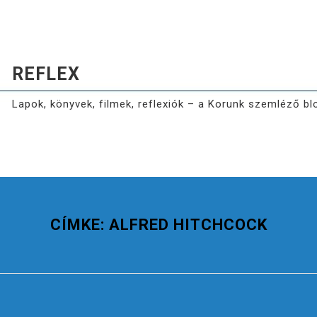
REFLEX
Lapok, könyvek, filmek, reflexiók – a Korunk szemléző bl
CÍMKE:
ALFRED HITCHCOCK