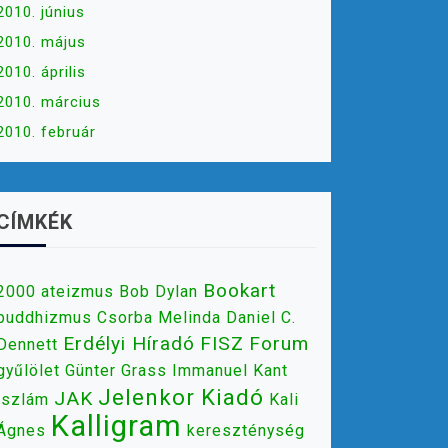
2010. június
2010. május
2010. április
2010. március
2010. február
CÍMKÉK
Bookart
2000
ateizmus
Bob Dylan
buddhizmus
Csorba Melinda
Daniel C.
Erdélyi Híradó
FISZ
Forum
Dennett
gyűlölet
Günter Grass
Immanuel Kant
Jelenkor Kiadó
JAK
iszlám
Kali
Kalligram
Ágnes
kereszténység