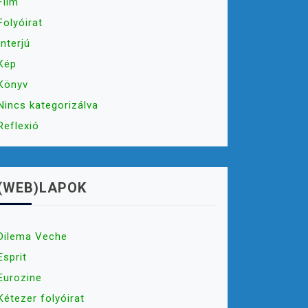
Film
Folyóirat
Interjú
Kép
Könyv
Nincs kategorizálva
Reflexió
(WEB)LAPOK
Dilema Veche
Esprit
Eurozine
Kétezer folyóirat