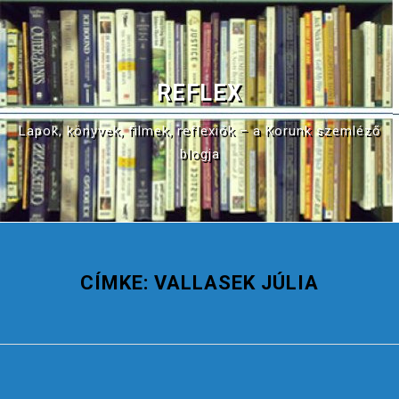
S
k
i
p
REFLEX
t
o
Lapok, könyvek, filmek, reflexiók – a Korunk szemléző
c
blogja
o
n
t
e
n
CÍMKE:
VALLASEK JÚLIA
t