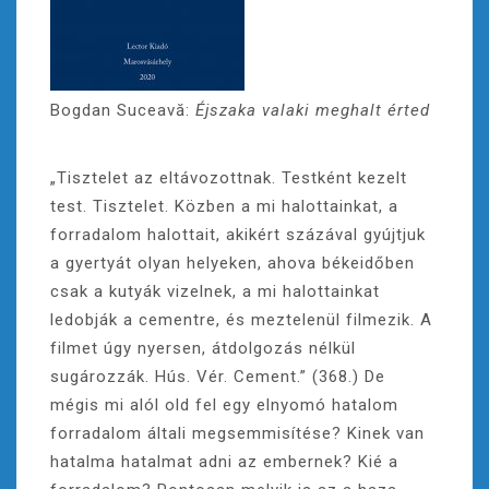
Bogdan Suceavă:
Éjszaka valaki meghalt érted
„Tisztelet az eltávozottnak. Testként kezelt
test. Tisztelet. Közben a mi halottainkat, a
forradalom halottait, akikért százával gyújtjuk
a gyertyát olyan helyeken, ahova békeidőben
csak a kutyák vizelnek, a mi halottainkat
ledobják a cementre, és meztelenül filmezik. A
filmet úgy nyersen, átdolgozás nélkül
sugározzák. Hús. Vér. Cement.” (368.) De
mégis mi alól old fel egy elnyomó hatalom
forradalom általi megsemmisítése? Kinek van
hatalma hatalmat adni az embernek? Kié a