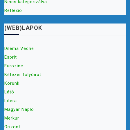
Nincs kategorizálva
Reflexió
(WEB)LAPOK
Dilema Veche
Esprit
Eurozine
Kétezer folyóirat
Korunk
Látó
Litera
Magyar Napló
Merkur
Orizont