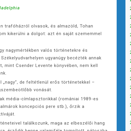
ladelphia
n trafóházról olvasok, és almazöld, Tohan
dom kikerülni a dolgot: azt én saját szememmel
ogy nagymértékben valós történetekre és
 Székelyudvarhelyen ugyanúgy becézték annak
tet, mint Csender Levente könyvében, nem kell
unk.
 „nagy”, de feltétlenül erős történetekkel –
egszembeötlőbb vonását.
nak média-címlapsztorikkal (romániai 1989-es
almárok koncepciós pere stb.), őrzik a
tíváját.
örténeteivel találkozunk, maga az elbeszélői hang
ra, érződik benne valamiféle tompított, pátoszba