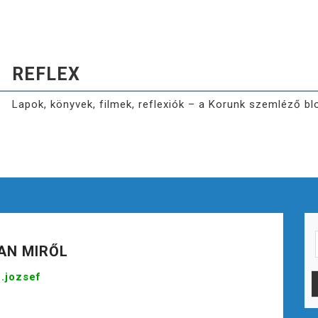
REFLEX
Lapok, könyvek, filmek, reflexiók – a Korunk szemléző bl
AN MIRŐL
e.jozsef