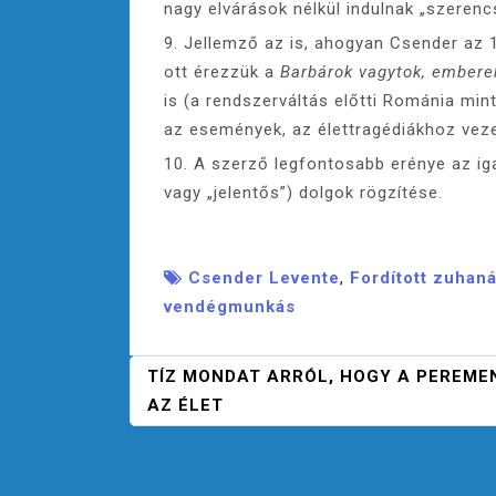
nagy elvárások nélkül indulnak „szerencs
9. Jellemző az is, ahogyan Csender az 1
ott érezzük a
Barbárok vagytok, embere
is (a rendszerváltás előtti Románia mi
az események, az élettragédiákhoz veze
10. A szerző legfontosabb erénye az iga
vagy „jelentős”) dolgok rögzítése.
Csender Levente
,
Fordított zuhan
vendégmunkás
B
TÍZ MONDAT ARRÓL, HOGY A PEREME
E
AZ ÉLET
J
E
G