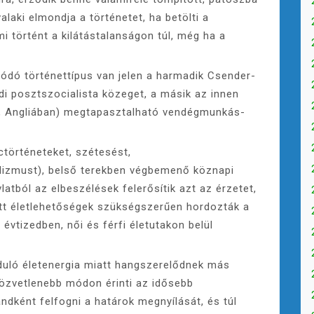
aki elmondja a történetet, ha betölti a
i történt a kilátástalanságon túl, még ha a
lódó történettípus van jelen a harmadik Csender-
di posztszocialista közeget, a másik az innen
on, Angliában) megtapasztalható vendégmunkás-
ctörténeteket, szétesést,
lizmust), belső terekben végbemenő köznapi
vlatból az elbeszélések felerősítik azt az érzetet,
tt életlehetőségek szükségszerűen hordozták a
 évtizedben, női és férfi életutakon belül
duló életenergia miatt hangszerelődnek más
közvetlenebb módon érinti az idősebb
andként felfogni a határok megnyílását, és túl