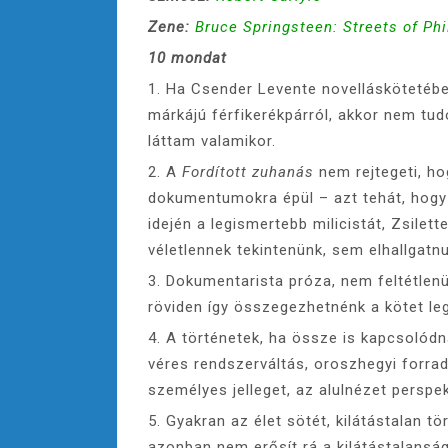
Zene:
Bruce Springsteen: Streets of Phi
10 mondat
1. Ha Csender Levente novelláskötetébe
márkájú férfikerékpárról, akkor nem tu
láttam valamikor.
2. A
Fordított zuhanás
nem rejtegeti, h
dokumentumokra épül – azt tehát, hogy
idején a legismertebb milicistát, Zsilet
véletlennek tekintenünk, sem elhallgatn
3. Dokumentarista próza, nem feltétlenül
röviden így összegezhetnénk a kötet l
4. A történetek, ha össze is kapcsolód
véres rendszerváltás, oroszhegyi forrad
személyes jelleget, az alulnézet perspek
5. Gyakran az élet sötét, kilátástalan t
azonban nem erősít rá a kilátástalanság