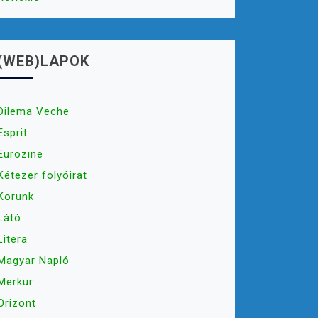
(WEB)LAPOK
Dilema Veche
Esprit
Eurozine
Kétezer folyóirat
Korunk
Látó
Litera
Magyar Napló
Merkur
Orizont