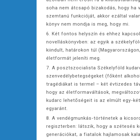
soha nem átcsapó bizakodás, hogy ha val
szemtanú funkcióját, akkor ezáltal valam
könyv nem mondja is meg, hogy mi.
6. Két fontos helyszín és ehhez kapcso
novelláskönyvben: az egyik a székelyföl
kiindult, határokon túl (Magyarország
életformát jeleníti meg.
7. A posztszocialista Székelyföld kudar
szenvedélybetegségeket (főként alkoho
tragédiákat is termel – két évtizedes tá
hogy az életformaváltások, megváltozo
kudarc lehetőségeit is az elmúlt egy-két
egyaránt.
8. A vendégmunkás-történetek a kicsor
regiszterben: látszik, hogy a szétesés 
generációkat, a fiatalok hajlamosak kal