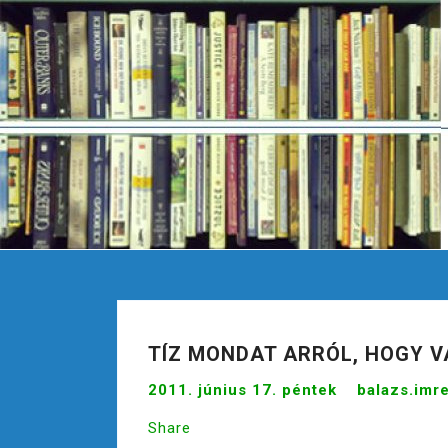
S
k
i
p
t
o
c
o
n
t
e
n
t
TÍZ MONDAT ARRÓL, HOGY V
2011. június 17. péntek
balazs.imr
Share