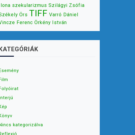
Ilona
szekularizmus
Szilágyi Zsófia
TIFF
Székely Örs
Varró Dániel
Vincze Ferenc
Örkény István
KATEGÓRIÁK
Esemény
Film
Folyóirat
Interjú
Kép
Könyv
Nincs kategorizálva
Reflexió