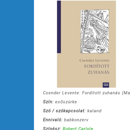
Csender Levente: Fordított zuhanás (Ma
Szín:
esőszürke
Szó / szókapcsolat:
kaland
Ennivaló:
babkonzerv
Színész:
Robert Carlyle