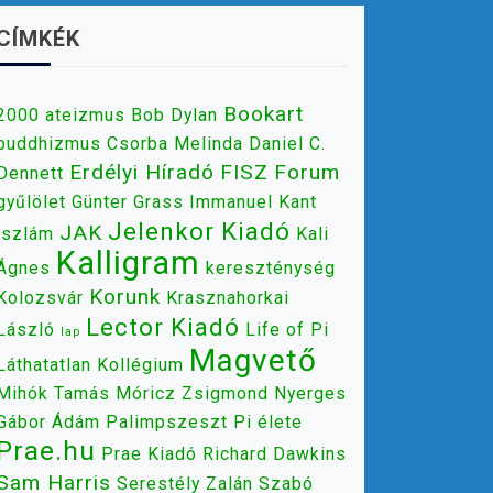
CÍMKÉK
Bookart
2000
ateizmus
Bob Dylan
buddhizmus
Csorba Melinda
Daniel C.
Erdélyi Híradó
FISZ
Forum
Dennett
gyűlölet
Günter Grass
Immanuel Kant
Jelenkor Kiadó
JAK
iszlám
Kali
Kalligram
Ágnes
kereszténység
Korunk
Kolozsvár
Krasznahorkai
Lector Kiadó
László
Life of Pi
lap
Magvető
Láthatatlan Kollégium
Mihók Tamás
Móricz Zsigmond
Nyerges
Gábor Ádám
Palimpszeszt
Pi élete
Prae.hu
Prae Kiadó
Richard Dawkins
Sam Harris
Serestély Zalán
Szabó