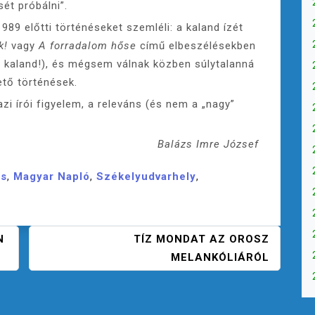
ét próbálni”.
989 előtti történéseket szemléli: a kaland ízét
k!
vagy
A forradalom hőse
című elbeszélésekben
nt kaland!), és mégsem válnak közben súlytalanná
tő történések.
zi írói figyelem, a releváns (és nem a „nagy”
Balázs Imre József
ás
,
Magyar Napló
,
Székelyudvarhely
,
N
TÍZ MONDAT AZ OROSZ
MELANKÓLIÁRÓL