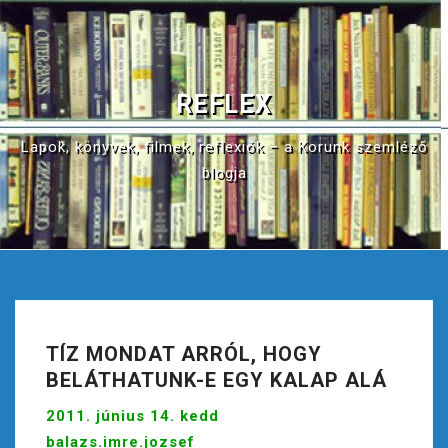
S
k
i
p
REFLEX
t
o
Lapok, könyvek, filmek, reflexiók – a Korunk szemléző
c
blogja
o
n
t
e
n
t
TÍZ MONDAT ARRÓL, HOGY
BELÁTHATUNK-E EGY KALAP ALÁ
2011. június 14. kedd
balazs.imre.jozsef