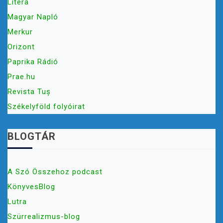
Litera
Magyar Napló
Merkur
Orizont
Paprika Rádió
Prae.hu
Revista Tuș
Székelyföld folyóirat
BLOGTÁR
A Szó Összehoz podcast
KönyvesBlog
Lutra
Szürrealizmus-blog