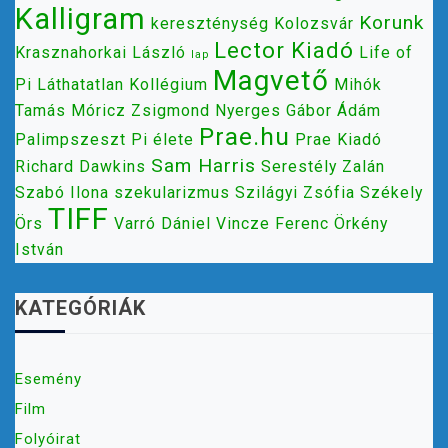
Kalligram
Korunk
kereszténység
Kolozsvár
Lector Kiadó
Krasznahorkai László
Life of
lap
Magvető
Pi
Láthatatlan Kollégium
Mihók
Tamás
Móricz Zsigmond
Nyerges Gábor Ádám
Prae.hu
Palimpszeszt
Pi élete
Prae Kiadó
Sam Harris
Richard Dawkins
Serestély Zalán
Szabó Ilona
szekularizmus
Szilágyi Zsófia
Székely
TIFF
Örs
Varró Dániel
Vincze Ferenc
Örkény
István
KATEGÓRIÁK
Esemény
Film
Folyóirat