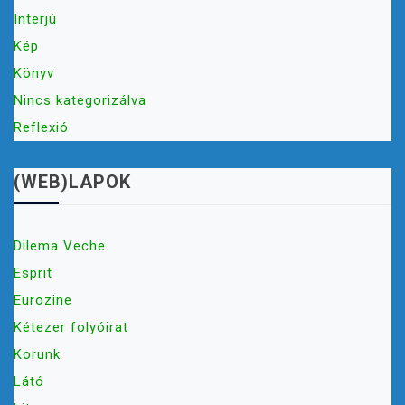
Interjú
Kép
Könyv
Nincs kategorizálva
Reflexió
(WEB)LAPOK
Dilema Veche
Esprit
Eurozine
Kétezer folyóirat
Korunk
Látó