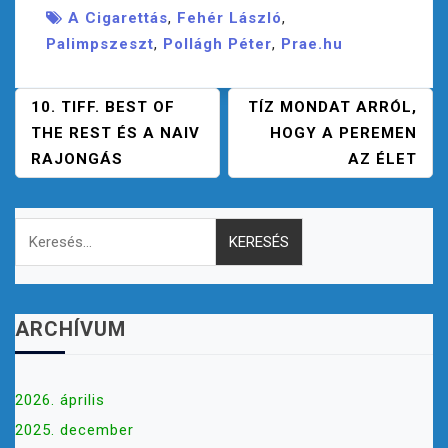
A Cigarettás
,
Fehér László
,
Palimpszeszt
,
Pollágh Péter
,
Prae.hu
B
10. TIFF. BEST OF
TÍZ MONDAT ARRÓL,
E
THE REST ÉS A NAIV
HOGY A PEREMEN
J
RAJONGÁS
AZ ÉLET
E
G
Keresés:
Y
Z
É
S
N
ARCHÍVUM
A
V
I
2026. április
G
2025. december
Á