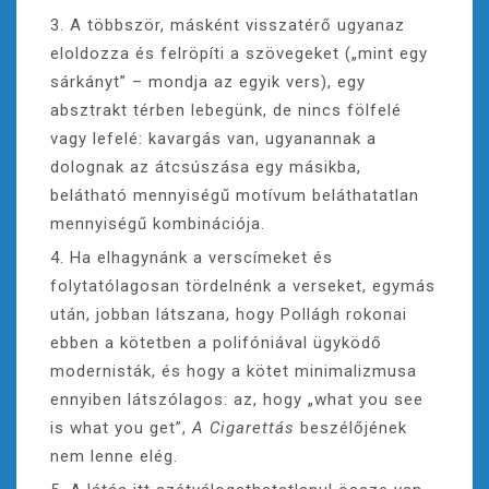
3. A többször, másként visszatérő ugyanaz
eloldozza és felröpíti a szövegeket („mint egy
sárkányt” – mondja az egyik vers), egy
absztrakt térben lebegünk, de nincs fölfelé
vagy lefelé: kavargás van, ugyanannak a
dolognak az átcsúszása egy másikba,
belátható mennyiségű motívum beláthatatlan
mennyiségű kombinációja.
4. Ha elhagynánk a verscímeket és
folytatólagosan tördelnénk a verseket, egymás
után, jobban látszana, hogy Pollágh rokonai
ebben a kötetben a polifóniával ügyködő
modernisták, és hogy a kötet minimalizmusa
ennyiben látszólagos: az, hogy „what you see
is what you get”,
A
Cigarettás
beszélőjének
nem lenne elég.