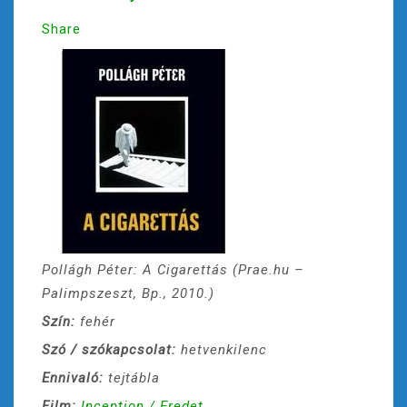
Share
Pollágh Péter: A Cigarettás (Prae.hu –
Palimpszeszt, Bp., 2010.)
Szín:
fehér
Szó / szókapcsolat:
hetvenkilenc
Ennivaló:
tejtábla
Film:
Inception / Eredet