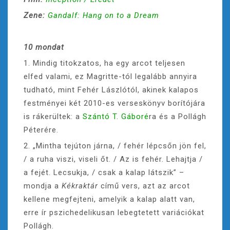
Zene:
Gandalf: Hang on to a Dream
10 mondat
1. Mindig titokzatos, ha egy arcot teljesen
elfed valami, ez Magritte-tól legalább annyira
tudható, mint Fehér Lászlótól, akinek kalapos
festményei két 2010-es verseskönyv borítójára
is rákerültek: a
Szántó T. Gáboré
ra és a Pollágh
Péterére.
2. „Mintha tejúton járna, / fehér lépcsőn jön fel,
/ a ruha viszi, viseli őt. / Az is fehér. Lehajtja /
a fejét. Lecsukja, / csak a kalap látszik” –
mondja a
Kékraktár
című vers, azt az arcot
kellene megfejteni, amelyik a kalap alatt van,
erre ír pszichedelikusan lebegtetett variációkat
Pollágh.