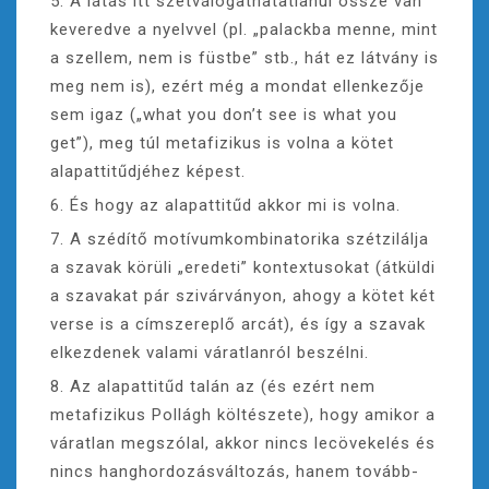
5. A látás itt szétválogathatatlanul össze van
keveredve a nyelvvel (pl. „palackba menne, mint
a szellem, nem is füstbe” stb., hát ez látvány is
meg nem is), ezért még a mondat ellenkezője
sem igaz („what you don’t see is what you
get”), meg túl metafizikus is volna a kötet
alapattitűdjéhez képest.
6. És hogy az alapattitűd akkor mi is volna.
7. A szédítő motívumkombinatorika szétzilálja
a szavak körüli „eredeti” kontextusokat (átküldi
a szavakat pár szivárványon, ahogy a kötet két
verse is a címszereplő arcát), és így a szavak
elkezdenek valami váratlanról beszélni.
8. Az alapattitűd talán az (és ezért nem
metafizikus Pollágh költészete), hogy amikor a
váratlan megszólal, akkor nincs lecövekelés és
nincs hanghordozásváltozás, hanem tovább-