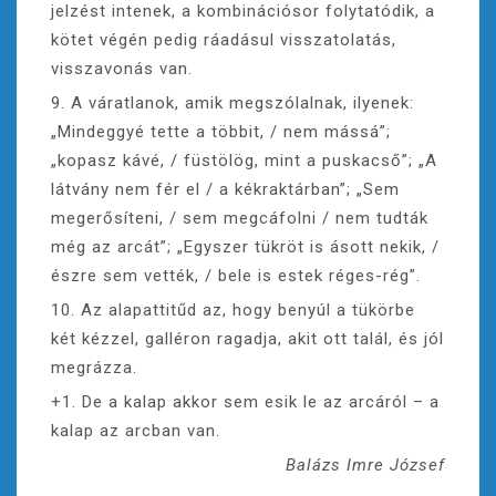
jelzést intenek, a kombinációsor folytatódik, a
kötet végén pedig ráadásul visszatolatás,
visszavonás van.
9. A váratlanok, amik megszólalnak, ilyenek:
„Mindeggyé tette a többit, / nem mássá”;
„kopasz kávé, / füstölög, mint a puskacső”; „A
látvány nem fér el / a kékraktárban”; „Sem
megerősíteni, / sem megcáfolni / nem tudták
még az arcát”; „Egyszer tükröt is ásott nekik, /
észre sem vették, / bele is estek réges-rég”.
10. Az alapattitűd az, hogy benyúl a tükörbe
két kézzel, galléron ragadja, akit ott talál, és jól
megrázza.
+1. De a kalap akkor sem esik le az arcáról – a
kalap az arcban van.
Balázs Imre József