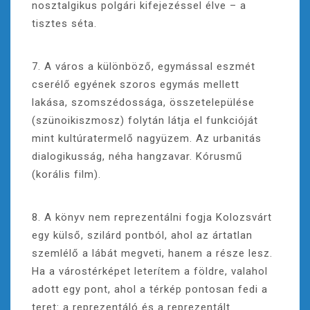
nosztalgikus polgári kifejezéssel élve – a
tisztes séta.
7. A város a különböző, egymással eszmét
cserélő egyének szoros egymás mellett
lakása, szomszédossága, összetelepülése
(szünoikiszmosz) folytán látja el funkcióját
mint kultúratermelő nagyüzem. Az urbanitás
dialogikusság, néha hangzavar. Kórusmű
(korális film).
8. A könyv nem reprezentálni fogja Kolozsvárt
egy külső, szilárd pontból, ahol az ártatlan
szemlélő a lábát megveti, hanem a része lesz.
Ha a várostérképet leterítem a földre, valahol
adott egy pont, ahol a térkép pontosan fedi a
teret: a reprezentáló és a reprezentált