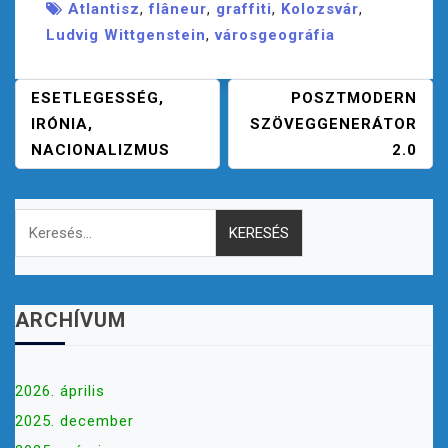
Atlantisz
,
flâneur
,
graffiti
,
Kolozsvár
,
Ludvig Wittgenstein
,
városgeográfia
B
ESETLEGESSÉG,
POSZTMODERN
E
IRÓNIA,
SZÖVEGGENERÁTOR
J
NACIONALIZMUS
2.0
E
G
Keresés:
Y
Z
É
S
N
ARCHÍVUM
A
V
I
2026. április
G
2025. december
Á