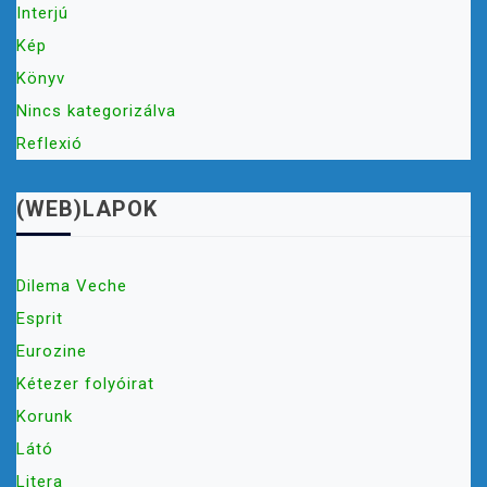
Interjú
Kép
Könyv
Nincs kategorizálva
Reflexió
(WEB)LAPOK
Dilema Veche
Esprit
Eurozine
Kétezer folyóirat
Korunk
Látó
Litera