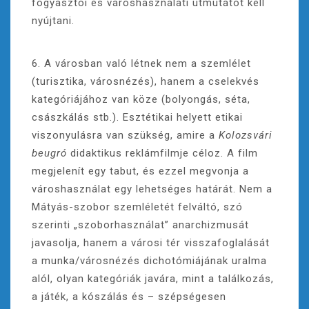
fogyasztói és városhasználati útmutatót kell
nyújtani.
6. A városban való létnek nem a szemlélet
(turisztika, városnézés), hanem a cselekvés
kategóriájához van köze (bolyongás, séta,
császkálás stb.). Esztétikai helyett etikai
viszonyulásra van szükség, amire a
Kolozsvári
beugró
didaktikus reklámfilmje céloz. A film
megjelenít egy tabut, és ezzel megvonja a
városhasználat egy lehetséges határát. Nem a
Mátyás-szobor szemléletét felváltó, szó
szerinti „szoborhasználat” anarchizmusát
javasolja, hanem a városi tér visszafoglalását
a munka/városnézés dichotómiájának uralma
alól, olyan kategóriák javára, mint a találkozás,
a játék, a kószálás és – szépségesen