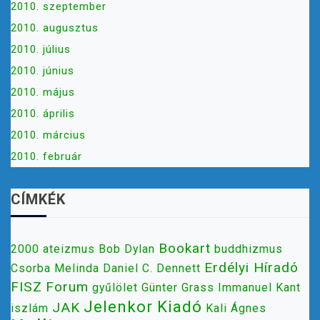
2010. szeptember
2010. augusztus
2010. július
2010. június
2010. május
2010. április
2010. március
2010. február
CÍMKÉK
Bookart
2000
ateizmus
Bob Dylan
buddhizmus
Erdélyi Híradó
Csorba Melinda
Daniel C. Dennett
FISZ
Forum
gyűlölet
Günter Grass
Immanuel Kant
Jelenkor Kiadó
JAK
iszlám
Kali Ágnes