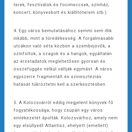
terek, fesztiválok és focimeccsek, színház,
koncert, könyvesbolt és kiállítóterem stb.)
4. Egy város bemutatásához semmi sem illik
inkább, mint a töredékesség. A forgalmasabb
utcákon való séta közben a szembejövők, a
színfoltok, a szagok és a hangok, egyáltalán
az érzetadatok meglehetősen gyorsan és
összefüggés nélkül váltják egymást. A város
egyszerre fragmentált és szinesztéziás
hatását tükröztetni kell a szerkesztésben.
5. A Kolozsvárról eddig megjelent könyvek fő
fogyatékossága, hogy csupán egy város
emlékezetét ápolták. Kolozsvárhoz, amely nem
egy elsüllyedt Atlantisz, ehelyett (emellett)