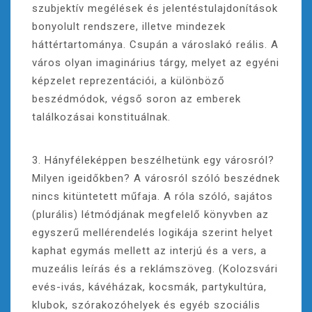
szubjektív megélések és jelentéstulajdonítások
bonyolult rendszere, illetve mindezek
háttértartománya. Csupán a városlakó reális. A
város olyan imaginárius tárgy, melyet az egyéni
képzelet reprezentációi, a különböző
beszédmódok, végső soron az emberek
találkozásai konstituálnak.
3. Hányféleképpen beszélhetünk egy városról?
Milyen igeidőkben? A városról szóló beszédnek
nincs kitüntetett műfaja. A róla szóló, sajátos
(plurális) létmódjának megfelelő könyvben az
egyszerű mellérendelés logikája szerint helyet
kaphat egymás mellett az interjú és a vers, a
muzeális leírás és a reklámszöveg. (Kolozsvári
evés-ivás, kávéházak, kocsmák, partykultúra,
klubok, szórakozóhelyek és egyéb szociális