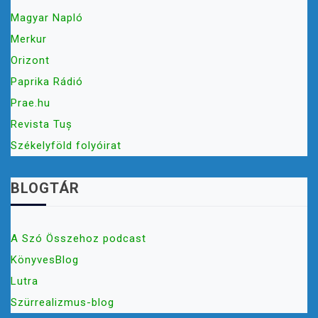
Magyar Napló
Merkur
Orizont
Paprika Rádió
Prae.hu
Revista Tuș
Székelyföld folyóirat
BLOGTÁR
A Szó Összehoz podcast
KönyvesBlog
Lutra
Szürrealizmus-blog