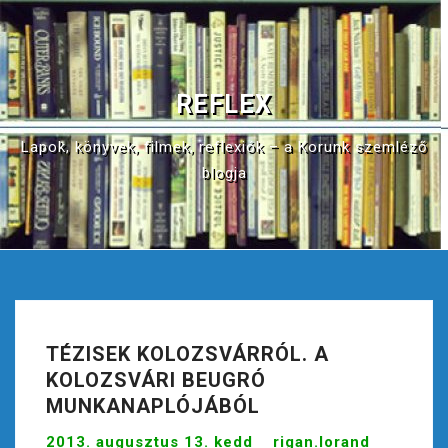
S
k
i
p
REFLEX
t
o
Lapok, könyvek, filmek, reflexiók – a Korunk szemléző
c
blogja
o
n
t
e
n
t
TÉZISEK KOLOZSVÁRRÓL. A
KOLOZSVÁRI BEUGRÓ
MUNKANAPLÓJÁBÓL
2013. augusztus 13. kedd
rigan.lorand