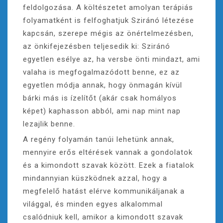
feldolgozása. A költészetet amolyan terápiás
folyamatként is felfoghatjuk Sziránó létezése
kapcsán, szerepe mégis az önértelmezésben,
az önkifejezésben teljesedik ki: Sziránó
egyetlen esélye az, ha versbe önti mindazt, ami
valaha is megfogalmazódott benne, ez az
egyetlen módja annak, hogy önmagán kívül
bárki más is ízelítőt (akár csak homályos
képet) kaphasson abból, ami nap mint nap
lezajlik benne.
A regény folyamán tanúi lehetünk annak,
mennyire erős eltérések vannak a gondolatok
és a kimondott szavak között. Ezek a fiatalok
mindannyian küszködnek azzal, hogy a
megfelelő hatást elérve kommunikáljanak a
világgal, és minden egyes alkalommal
csalódniuk kell, amikor a kimondott szavak