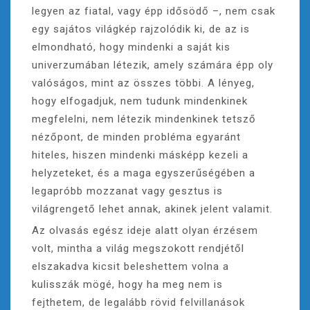
legyen az fiatal, vagy épp idősödő –, nem csak
egy sajátos világkép rajzolódik ki, de az is
elmondható, hogy mindenki a saját kis
univerzumában létezik, amely számára épp oly
valóságos, mint az összes többi. A lényeg,
hogy elfogadjuk, nem tudunk mindenkinek
megfelelni, nem létezik mindenkinek tetsző
nézőpont, de minden probléma egyaránt
hiteles, hiszen mindenki másképp kezeli a
helyzeteket, és a maga egyszerűségében a
legapróbb mozzanat vagy gesztus is
világrengető lehet annak, akinek jelent valamit.
Az olvasás egész ideje alatt olyan érzésem
volt, mintha a világ megszokott rendjétől
elszakadva kicsit beleshettem volna a
kulisszák mögé, hogy ha meg nem is
fejthetem, de legalább rövid felvillanások