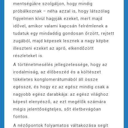
mentségükre szolgáljon, hogy mindig
próbálkoznak – néha azzal is, hogy látszólag
figyelmen kívül hagyják ezeket, mert majd
idővel, amikor valami kapcsán felrémlenek a
tudatuk egy mindaddig gondosan őrzött, rejtett
zugából, majd képesek lesznek a nagy képbe
illeszteni ezeket az apró, elkendőzött
részleteket is.
A történetmesélés jellegzetessége, hogy az
irodalmiság, az élőbeszéd és a költészet
tökéletes konglomerátumából áll össze
egésszé, és hogy ez az egész mindig csak a
nagyobb egész darabkája: az egész világhoz
képest elenyésző, az ezt megélők számára
mégis jelentőségteljes, sőt életbevágóan
fontos.
A nézőpontok folyamatos váltakozása segít