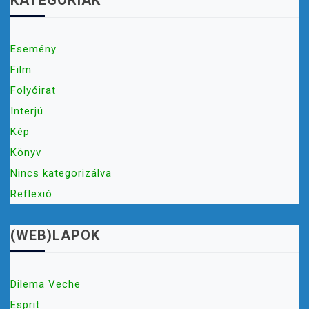
KATEGÓRIÁK
Esemény
Film
Folyóirat
Interjú
Kép
Könyv
Nincs kategorizálva
Reflexió
(WEB)LAPOK
Dilema Veche
Esprit