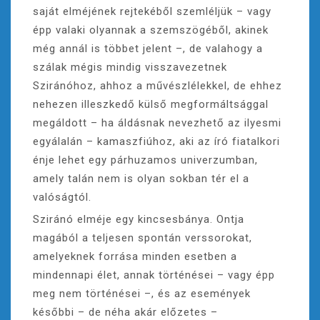
saját elméjének rejtekéből szemléljük – vagy
épp valaki olyannak a szemszögéből, akinek
még annál is többet jelent –, de valahogy a
szálak mégis mindig visszavezetnek
Sziránóhoz, ahhoz a művészlélekkel, de ehhez
nehezen illeszkedő külső megformáltsággal
megáldott – ha áldásnak nevezhető az ilyesmi
egyálalán – kamaszfiúhoz, aki az író fiatalkori
énje lehet egy párhuzamos univerzumban,
amely talán nem is olyan sokban tér el a
valóságtól.
Sziránó elméje egy kincsesbánya. Ontja
magából a teljesen spontán verssorokat,
amelyeknek forrása minden esetben a
mindennapi élet, annak történései – vagy épp
meg nem történései –, és az események
későbbi – de néha akár előzetes –