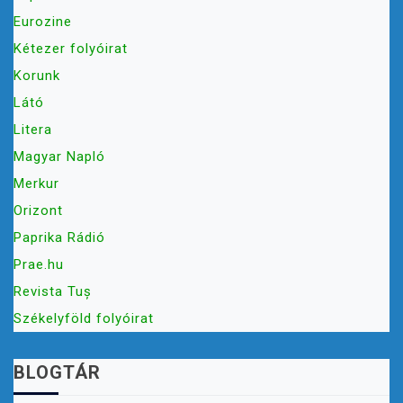
Eurozine
Kétezer folyóirat
Korunk
Látó
Litera
Magyar Napló
Merkur
Orizont
Paprika Rádió
Prae.hu
Revista Tuș
Székelyföld folyóirat
BLOGTÁR