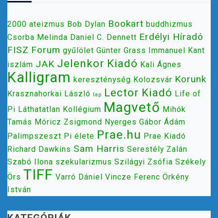
Bookart
2000
ateizmus
Bob Dylan
buddhizmus
Erdélyi Híradó
Csorba Melinda
Daniel C. Dennett
FISZ
Forum
gyűlölet
Günter Grass
Immanuel Kant
Jelenkor Kiadó
JAK
iszlám
Kali Ágnes
Kalligram
Korunk
kereszténység
Kolozsvár
Lector Kiadó
Krasznahorkai László
Life of
lap
Magvető
Pi
Láthatatlan Kollégium
Mihók
Tamás
Móricz Zsigmond
Nyerges Gábor Ádám
Prae.hu
Palimpszeszt
Pi élete
Prae Kiadó
Sam Harris
Richard Dawkins
Serestély Zalán
Szabó Ilona
szekularizmus
Szilágyi Zsófia
Székely
TIFF
Örs
Varró Dániel
Vincze Ferenc
Örkény
István