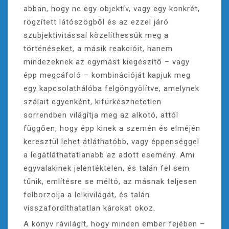
abban, hogy ne egy objektív, vagy egy konkrét,
rögzített látószögből és az ezzel járó
szubjektivitással közelíthessük meg a
történéseket, a másik reakcióit, hanem
mindezeknek az egymást kiegészítő – vagy
épp megcáfoló – kombinációját kapjuk meg
egy kapcsolathálóba felgöngyölítve, amelynek
szálait egyenként, kifürkészhetetlen
sorrendben világítja meg az alkotó, attól
függően, hogy épp kinek a szemén és elméjén
keresztül lehet átláthatóbb, vagy éppenséggel
a legátláthatatlanabb az adott esemény. Ami
egyvalakinek jelentéktelen, és talán fel sem
tűnik, említésre se méltó, az másnak teljesen
felborzolja a lelkivilágát, és talán
visszafordíthatatlan károkat okoz.
A könyv rávilágít, hogy minden ember fejében –