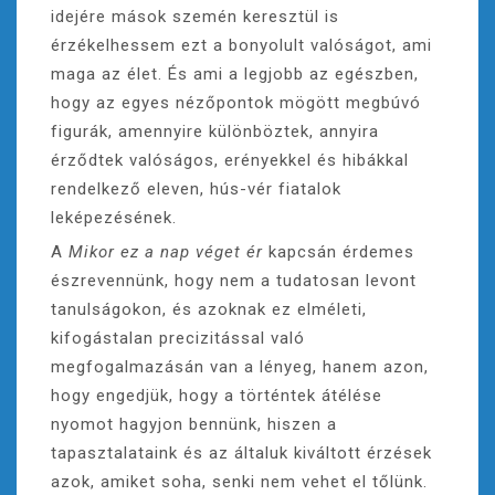
idejére mások szemén keresztül is
érzékelhessem ezt a bonyolult valóságot, ami
maga az élet. És ami a legjobb az egészben,
hogy az egyes nézőpontok mögött megbúvó
figurák, amennyire különböztek, annyira
érződtek valóságos, erényekkel és hibákkal
rendelkező eleven, hús-vér fiatalok
leképezésének.
A
Mikor ez a nap véget ér
kapcsán érdemes
észrevennünk, hogy nem a tudatosan levont
tanulságokon, és azoknak ez elméleti,
kifogástalan precizitással való
megfogalmazásán van a lényeg, hanem azon,
hogy engedjük, hogy a történtek átélése
nyomot hagyjon bennünk, hiszen a
tapasztalataink és az általuk kiváltott érzések
azok, amiket soha, senki nem vehet el tőlünk.