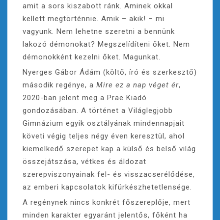
amit a sors kiszabott ránk. Aminek okkal
kellett megtörténnie. Amik – akik! – mi
vagyunk. Nem lehetne szeretni a bennünk
lakozó démonokat? Megszelídíteni őket. Nem
démonokként kezelni őket. Magunkat.
Nyerges Gábor Ádám (költő, író és szerkesztő)
második regénye, a
Mire ez a nap véget ér
,
2020-ban jelent meg a Prae Kiadó
gondozásában. A történet a Világlegjobb
Gimnázium egyik osztályának mindennapjait
követi végig teljes négy éven keresztül, ahol
kiemelkedő szerepet kap a külső és belső világ
összejátszása, vétkes és áldozat
szerepviszonyainak fel- és visszacserélődése,
az emberi kapcsolatok kifürkészhetetlensége.
A regénynek nincs konkrét főszereplője, mert
minden karakter egyaránt jelentős, főként ha