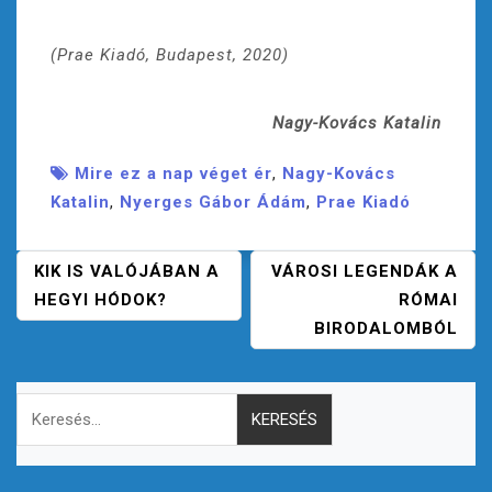
(Prae Kiadó, Budapest, 2020)
Nagy-Kovács Katalin
Mire ez a nap véget ér
,
Nagy-Kovács
Katalin
,
Nyerges Gábor Ádám
,
Prae Kiadó
B
KIK IS VALÓJÁBAN A
VÁROSI LEGENDÁK A
E
HEGYI HÓDOK?
RÓMAI
J
BIRODALOMBÓL
E
G
Keresés:
Y
Z
É
S