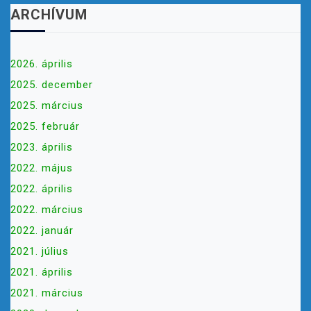
N
ARCHÍVUM
A
V
I
2026. április
G
2025. december
Á
2025. március
C
2025. február
I
Ó
2023. április
2022. május
2022. április
2022. március
2022. január
2021. július
2021. április
2021. március