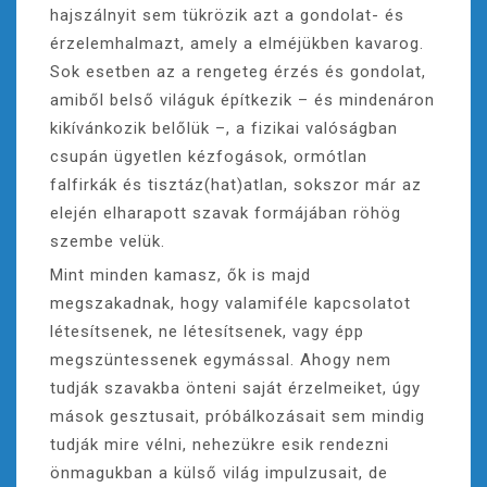
hajszálnyit sem tükrözik azt a gondolat- és
érzelemhalmazt, amely a elméjükben kavarog.
Sok esetben az a rengeteg érzés és gondolat,
amiből belső világuk építkezik – és mindenáron
kikívánkozik belőlük –, a fizikai valóságban
csupán ügyetlen kézfogások, ormótlan
falfirkák és tisztáz(hat)atlan, sokszor már az
elején elharapott szavak formájában röhög
szembe velük.
Mint minden kamasz, ők is majd
megszakadnak, hogy valamiféle kapcsolatot
létesítsenek, ne létesítsenek, vagy épp
megszüntessenek egymással. Ahogy nem
tudják szavakba önteni saját érzelmeiket, úgy
mások gesztusait, próbálkozásait sem mindig
tudják mire vélni, nehezükre esik rendezni
önmagukban a külső világ impulzusait, de