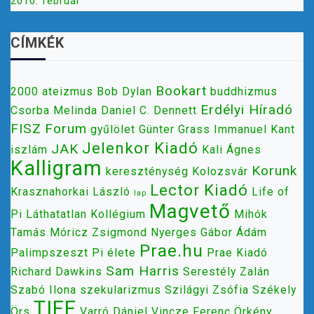
2010. február
CÍMKÉK
Bookart
2000
ateizmus
Bob Dylan
buddhizmus
Erdélyi Híradó
Csorba Melinda
Daniel C. Dennett
FISZ
Forum
gyűlölet
Günter Grass
Immanuel Kant
Jelenkor Kiadó
JAK
iszlám
Kali Ágnes
Kalligram
Korunk
kereszténység
Kolozsvár
Lector Kiadó
Krasznahorkai László
Life of
lap
Magvető
Pi
Láthatatlan Kollégium
Mihók
Tamás
Móricz Zsigmond
Nyerges Gábor Ádám
Prae.hu
Palimpszeszt
Pi élete
Prae Kiadó
Sam Harris
Richard Dawkins
Serestély Zalán
Szabó Ilona
szekularizmus
Szilágyi Zsófia
Székely
TIFF
Örs
Varró Dániel
Vincze Ferenc
Örkény