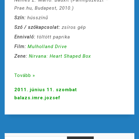
Nemes Z. Márió: Bauxit (Palimpszeszt –
Prae.hu, Budapest, 2010.)
Szín:
hússzínű
Szó / szókapcsolat:
zsíros gép
Ennivaló:
töltött paprika
Film:
Mulholland Drive
Zene:
Nirvana: Heart Shaped Box
Tovább »
2011. június 11. szombat
balazs.imre.jozsef
Keresés: