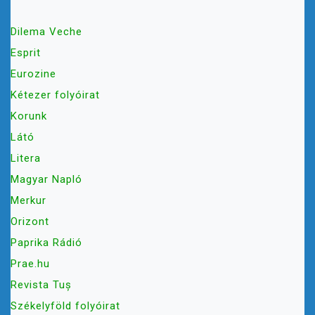
Dilema Veche
Esprit
Eurozine
Kétezer folyóirat
Korunk
Látó
Litera
Magyar Napló
Merkur
Orizont
Paprika Rádió
Prae.hu
Revista Tuș
Székelyföld folyóirat