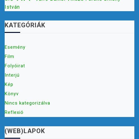
István
KATEGÓRIÁK
Esemény
Film
Folyóirat
Interjú
Kép
Könyv
Nincs kategorizálva
Reflexió
(WEB)LAPOK