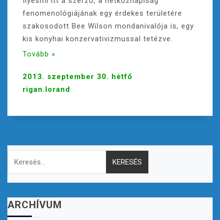
Ilyesmi itt a szerző, a hétköznapiság
fenomenológiájának egy érdekes területére
szakosodott Bee Wilson mondanivalója is, egy
kis konyhai konzervativizmussal tetézve.
Tovább »
2013. szeptember 30. hétfő
rigan.lorand
Keresés:
ARCHÍVUM