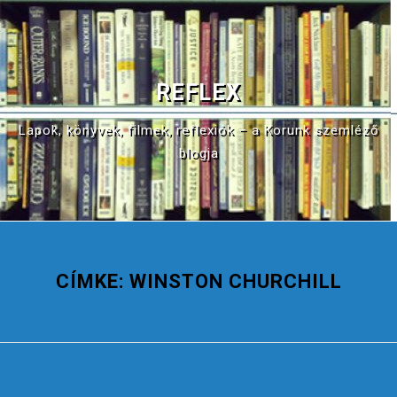
S
k
i
p
REFLEX
t
o
Lapok, könyvek, filmek, reflexiók – a Korunk szemléző
c
blogja
o
n
t
e
n
CÍMKE:
WINSTON CHURCHILL
t