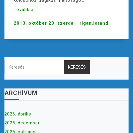
kölcsönöz tragikus méltóságot.
Tovább »
2013. október 23. szerda
rigan.lorand
Keresés:
ARCHÍVUM
2026. április
2025. december
2025. március