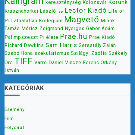
Kalligram
Korunk
kereszténység
Kolozsvár
Lector Kiadó
Krasznahorkai László
Life of
lap
Magvető
Pi
Láthatatlan Kollégium
Mihók
Tamás
Móricz Zsigmond
Nyerges Gábor Ádám
Prae.hu
Palimpszeszt
Pi élete
Prae Kiadó
Sam Harris
Richard Dawkins
Serestély Zalán
Szabó Ilona
szekularizmus
Szilágyi Zsófia
Székely
TIFF
Örs
Varró Dániel
Vincze Ferenc
Örkény
István
KATEGÓRIÁK
Esemény
Film
Folyóirat