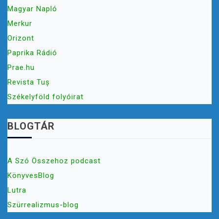
Magyar Napló
Merkur
Orizont
Paprika Rádió
Prae.hu
Revista Tuș
Székelyföld folyóirat
BLOGTÁR
A Szó Összehoz podcast
KönyvesBlog
Lutra
Szürrealizmus-blog