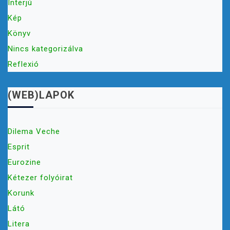
Interjú
Kép
Könyv
Nincs kategorizálva
Reflexió
(WEB)LAPOK
Dilema Veche
Esprit
Eurozine
Kétezer folyóirat
Korunk
Látó
Litera