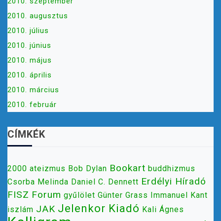
2010. szeptember
2010. augusztus
2010. július
2010. június
2010. május
2010. április
2010. március
2010. február
CÍMKÉK
Bookart
2000
ateizmus
Bob Dylan
buddhizmus
Erdélyi Híradó
Csorba Melinda
Daniel C. Dennett
FISZ
Forum
gyűlölet
Günter Grass
Immanuel Kant
Jelenkor Kiadó
JAK
iszlám
Kali Ágnes