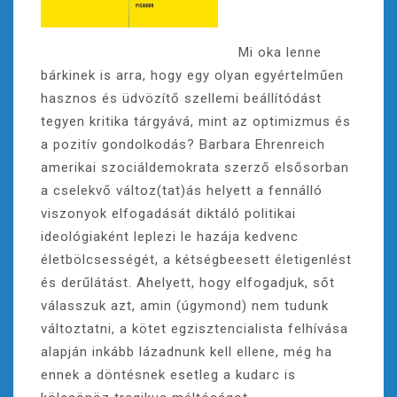
Mi oka lenne
bárkinek is arra, hogy egy olyan egyértelműen
hasznos és üdvözítő szellemi beállítódást
tegyen kritika tárgyává, mint az optimizmus és
a pozitív gondolkodás? Barbara Ehrenreich
amerikai szociáldemokrata szerző elsősorban
a cselekvő változ(tat)ás helyett a fennálló
viszonyok elfogadását diktáló politikai
ideológiaként leplezi le hazája kedvenc
életbölcsességét, a kétségbeesett életigenlést
és derűlátást. Ahelyett, hogy elfogadjuk, sőt
válasszuk azt, amin (úgymond) nem tudunk
változtatni, a kötet egzisztencialista felhívása
alapján inkább lázadnunk kell ellene, még ha
ennek a döntésnek esetleg a kudarc is