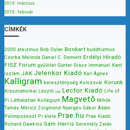
2010. március
2010. február
CÍMKÉK
Bookart
2000
ateizmus
Bob Dylan
buddhizmus
Erdélyi Híradó
Csorba Melinda
Daniel C. Dennett
FISZ
Forum
gyűlölet
Günter Grass
Immanuel Kant
Jelenkor Kiadó
JAK
iszlám
Kali Ágnes
Kalligram
Korunk
kereszténység
Kolozsvár
Lector Kiadó
Krasznahorkai László
Life of
lap
Magvető
Pi
Láthatatlan Kollégium
Mihók
Tamás
Móricz Zsigmond
Nyerges Gábor Ádám
Prae.hu
Palimpszeszt
Pi élete
Prae Kiadó
Sam Harris
Richard Dawkins
Serestély Zalán