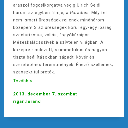
araszol fogcsikorgatva végig Ulrich Seidl
három az egyben filmje, a
Paradies
. Mily fel
nem ismert ürességek rejlenek mindhárom
közepén! S az ürességek körül egy-egy iparág:
szexturizmus, vallás, fogyókúraipar.
Mézeskalácsszívek a szívtelen világban. A
középre rendezett, szimmetrikus és nagyon
tiszta beállításokban sápadt, kövér és
szeretetéhes teremtmények. Éhező szellemek,
szanszkritul preták.
Tovább »
2013. december 7. szombat
rigan.lorand