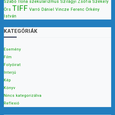
Szabó Ilona
szekularizmus
Szilágyi Zsófia
Székely
TIFF
Örs
Varró Dániel
Vincze Ferenc
Örkény
István
KATEGÓRIÁK
Esemény
Film
Folyóirat
Interjú
Kép
Könyv
Nincs kategorizálva
Reflexió