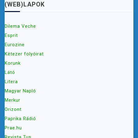
(WEB)LAPOK
Dilema Veche
Esprit
Eurozine
Kétezer folyóirat
Korunk
Látó
Litera
Magyar Napló
Merkur
Orizont
Paprika Rádió
Prae.hu
Revista Tuș