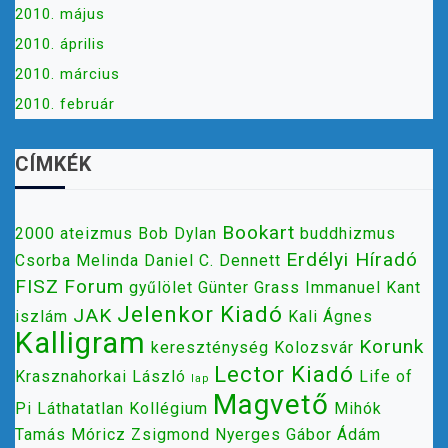
2010. május
2010. április
2010. március
2010. február
CÍMKÉK
Bookart
2000
ateizmus
Bob Dylan
buddhizmus
Erdélyi Híradó
Csorba Melinda
Daniel C. Dennett
FISZ
Forum
gyűlölet
Günter Grass
Immanuel Kant
Jelenkor Kiadó
JAK
iszlám
Kali Ágnes
Kalligram
Korunk
kereszténység
Kolozsvár
Lector Kiadó
Krasznahorkai László
Life of
lap
Magvető
Pi
Láthatatlan Kollégium
Mihók
Tamás
Móricz Zsigmond
Nyerges Gábor Ádám