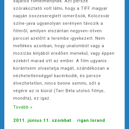
sajátos filmélménynek. Azt persze
szórakoztató volt látni, hogy a TIFF magyar
napján összesereglett ismerősök, Kolozsvár
színe-java ugyanolyan serényen távozik a
filmről, amilyen elszántan negyven-ötven
perccel azelőtt a terembe igyekezett. Nem
mellékes azonban, hogy unalomból vagy a
mozizás kínjából eredően menekül, vagy éppen
ezekért marad ott az ember. A film ugyanis
korántsem olvastatja magát, szándékosan a
nézhetetlenséggel kacérkodik, és persze
élvezhetetlen, nincs benne semmi, sőt a
végére az is kiürül (Tarr Béla utolsó filmje,
mondta), ez igaz.
Tovább »
2011. június 11. szombat
rigan.lorand