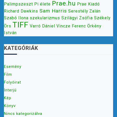
Prae.hu
Palimpszeszt
Pi élete
Prae Kiadó
Sam Harris
Richard Dawkins
Serestély Zalán
Szabó Ilona
szekularizmus
Szilágyi Zsófia
Székely
TIFF
Örs
Varró Dániel
Vincze Ferenc
Örkény
István
KATEGÓRIÁK
Esemény
Film
Folyóirat
Interjú
Kép
Könyv
Nincs kategorizálva