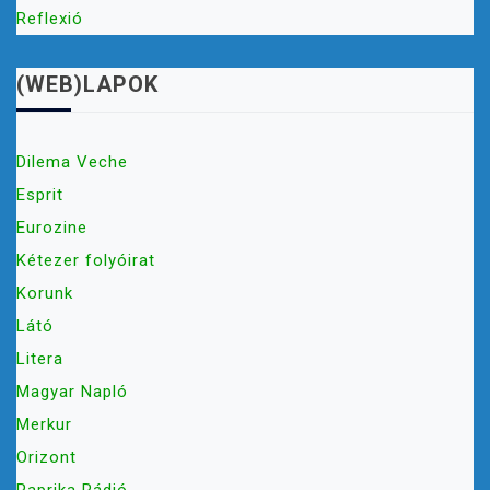
Reflexió
(WEB)LAPOK
Dilema Veche
Esprit
Eurozine
Kétezer folyóirat
Korunk
Látó
Litera
Magyar Napló
Merkur
Orizont