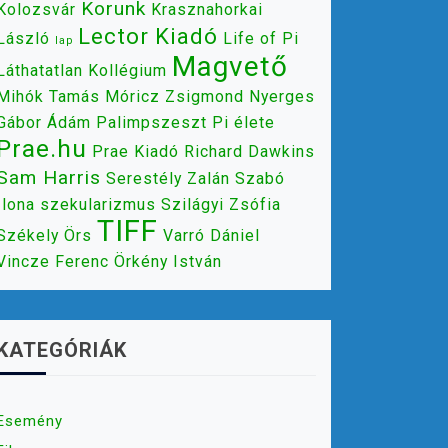
Korunk
Kolozsvár
Krasznahorkai
Lector Kiadó
László
Life of Pi
lap
Magvető
Láthatatlan Kollégium
Mihók Tamás
Móricz Zsigmond
Nyerges
Gábor Ádám
Palimpszeszt
Pi élete
Prae.hu
Prae Kiadó
Richard Dawkins
Sam Harris
Serestély Zalán
Szabó
Ilona
szekularizmus
Szilágyi Zsófia
TIFF
Székely Örs
Varró Dániel
Vincze Ferenc
Örkény István
KATEGÓRIÁK
Esemény