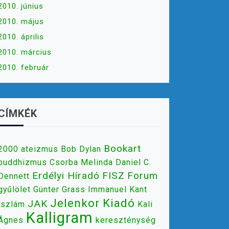
2010. június
2010. május
2010. április
2010. március
2010. február
CÍMKÉK
Bookart
2000
ateizmus
Bob Dylan
buddhizmus
Csorba Melinda
Daniel C.
Erdélyi Híradó
FISZ
Forum
Dennett
gyűlölet
Günter Grass
Immanuel Kant
Jelenkor Kiadó
JAK
iszlám
Kali
Kalligram
Ágnes
kereszténység