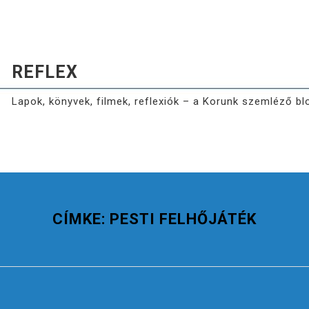
REFLEX
Lapok, könyvek, filmek, reflexiók – a Korunk szemléző bl
CÍMKE:
PESTI FELHŐJÁTÉK