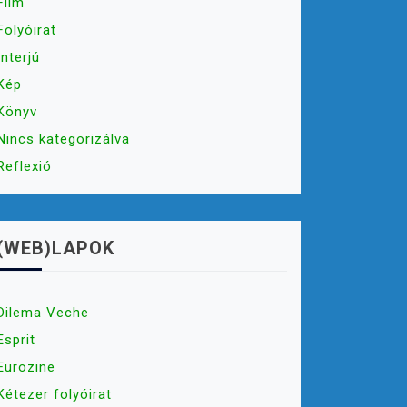
Film
Folyóirat
Interjú
Kép
Könyv
Nincs kategorizálva
Reflexió
(WEB)LAPOK
Dilema Veche
Esprit
Eurozine
Kétezer folyóirat