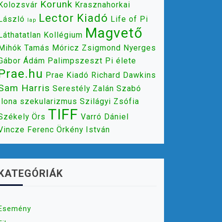
Korunk
Kolozsvár
Krasznahorkai
Lector Kiadó
László
Life of Pi
lap
Magvető
Láthatatlan Kollégium
Mihók Tamás
Móricz Zsigmond
Nyerges
Gábor Ádám
Palimpszeszt
Pi élete
Prae.hu
Prae Kiadó
Richard Dawkins
Sam Harris
Serestély Zalán
Szabó
Ilona
szekularizmus
Szilágyi Zsófia
TIFF
Székely Örs
Varró Dániel
Vincze Ferenc
Örkény István
KATEGÓRIÁK
Esemény