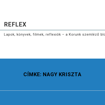
REFLEX
Lapok, könyvek, filmek, reflexiók – a Korunk szemléző bl
CÍMKE:
NAGY KRISZTA