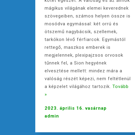
kötet egészét. A valóság és az álmok
mágikus világának elemei keverednek
szövegeiben, számos helyen össze is
mosódva egymással: két orrú és
ötszemű nagybácsik, szellemek,
tarkókon lévő férfiarcok. Egymástól
rettegő, maszkos emberek is
megjelennek, plexipajzsos orvosok
tűnnek fel, a Sion hegyének
elvesztése mellett: mindez mára a
valóság részét képezi, nem feltétlenül
a képzelet világához tartozik.
Tovább
»
2023. április 16. vasárnap
admin