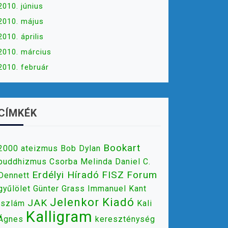
2010. június
2010. május
2010. április
2010. március
2010. február
CÍMKÉK
Bookart
2000
ateizmus
Bob Dylan
buddhizmus
Csorba Melinda
Daniel C.
Erdélyi Híradó
FISZ
Forum
Dennett
gyűlölet
Günter Grass
Immanuel Kant
Jelenkor Kiadó
JAK
iszlám
Kali
Kalligram
Ágnes
kereszténység