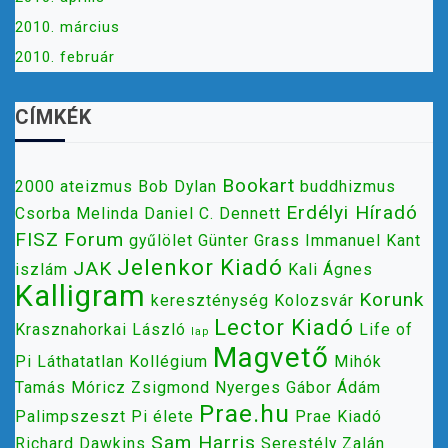
2010. március
2010. február
CÍMKÉK
Bookart
2000
ateizmus
Bob Dylan
buddhizmus
Erdélyi Híradó
Csorba Melinda
Daniel C. Dennett
FISZ
Forum
gyűlölet
Günter Grass
Immanuel Kant
Jelenkor Kiadó
JAK
iszlám
Kali Ágnes
Kalligram
Korunk
kereszténység
Kolozsvár
Lector Kiadó
Krasznahorkai László
Life of
lap
Magvető
Pi
Láthatatlan Kollégium
Mihók
Tamás
Móricz Zsigmond
Nyerges Gábor Ádám
Prae.hu
Palimpszeszt
Pi élete
Prae Kiadó
Sam Harris
Richard Dawkins
Serestély Zalán