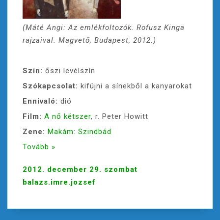
(Máté Angi: Az emlékfoltozók. Rofusz Kinga
rajzaival. Magvető, Budapest, 2012.)
Szín:
őszi levélszín
Szókapcsolat:
kifújni a sínekből a kanyarokat
Ennivaló:
dió
Film:
A nő kétszer
, r. Peter Howitt
Zene:
Makám: Szindbád
Tovább »
2012. december 29. szombat
balazs.imre.jozsef