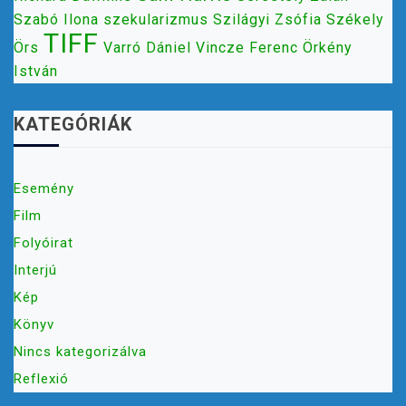
Szabó Ilona
szekularizmus
Szilágyi Zsófia
Székely
TIFF
Örs
Varró Dániel
Vincze Ferenc
Örkény
István
KATEGÓRIÁK
Esemény
Film
Folyóirat
Interjú
Kép
Könyv
Nincs kategorizálva
Reflexió