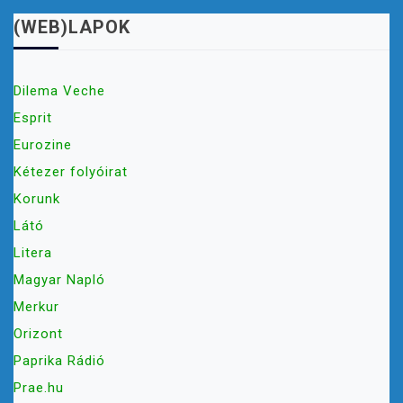
(WEB)LAPOK
Dilema Veche
Esprit
Eurozine
Kétezer folyóirat
Korunk
Látó
Litera
Magyar Napló
Merkur
Orizont
Paprika Rádió
Prae.hu