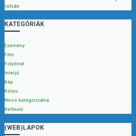
István
KATEGÓRIÁK
Esemény
Film
Folyóirat
Interjú
Kép
Könyv
Nincs kategorizálva
Reflexió
(WEB)LAPOK