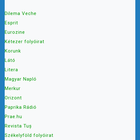
Dilema Veche
Esprit
Eurozine
Kétezer folyóirat
Korunk
Látó
Litera
Magyar Napló
Merkur
Orizont
Paprika Rádió
Prae.hu
Revista Tuș
Székelyföld folyóirat