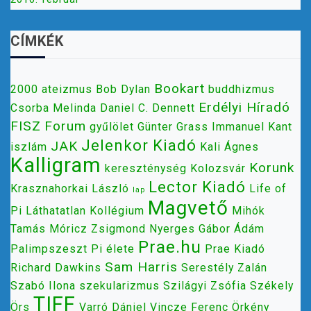
CÍMKÉK
Bookart
2000
ateizmus
Bob Dylan
buddhizmus
Erdélyi Híradó
Csorba Melinda
Daniel C. Dennett
FISZ
Forum
gyűlölet
Günter Grass
Immanuel Kant
Jelenkor Kiadó
JAK
iszlám
Kali Ágnes
Kalligram
Korunk
kereszténység
Kolozsvár
Lector Kiadó
Krasznahorkai László
Life of
lap
Magvető
Pi
Láthatatlan Kollégium
Mihók
Tamás
Móricz Zsigmond
Nyerges Gábor Ádám
Prae.hu
Palimpszeszt
Pi élete
Prae Kiadó
Sam Harris
Richard Dawkins
Serestély Zalán
Szabó Ilona
szekularizmus
Szilágyi Zsófia
Székely
TIFF
Örs
Varró Dániel
Vincze Ferenc
Örkény