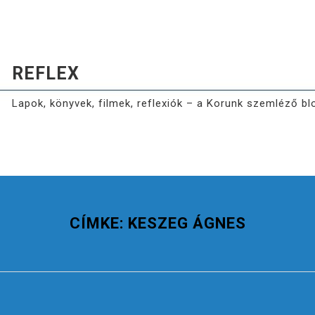
REFLEX
Lapok, könyvek, filmek, reflexiók – a Korunk szemléző bl
CÍMKE:
KESZEG ÁGNES