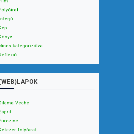
Film
Folyóirat
Interjú
Kép
Könyv
Nincs kategorizálva
Reflexió
(WEB)LAPOK
Dilema Veche
Esprit
Eurozine
Kétezer folyóirat