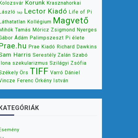
Korunk
Kolozsvár
Krasznahorkai
Lector Kiadó
László
Life of Pi
lap
Magvető
Láthatatlan Kollégium
Mihók Tamás
Móricz Zsigmond
Nyerges
Gábor Ádám
Palimpszeszt
Pi élete
Prae.hu
Prae Kiadó
Richard Dawkins
Sam Harris
Serestély Zalán
Szabó
Ilona
szekularizmus
Szilágyi Zsófia
TIFF
Székely Örs
Varró Dániel
Vincze Ferenc
Örkény István
KATEGÓRIÁK
Esemény