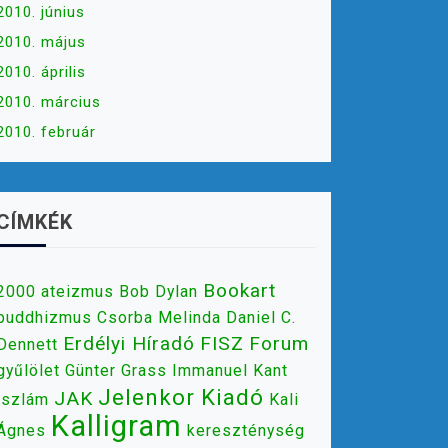
2010. június
2010. május
2010. április
2010. március
2010. február
CÍMKÉK
Bookart
2000
ateizmus
Bob Dylan
buddhizmus
Csorba Melinda
Daniel C.
Erdélyi Híradó
FISZ
Forum
Dennett
gyűlölet
Günter Grass
Immanuel Kant
Jelenkor Kiadó
JAK
iszlám
Kali
Kalligram
Ágnes
kereszténység