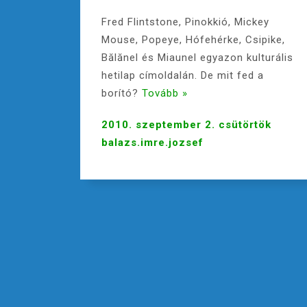
Fred Flintstone, Pinokkió, Mickey
Mouse, Popeye, Hófehérke, Csipike,
Bălănel és Miaunel egyazon kulturális
hetilap címoldalán. De mit fed a
borító?
Tovább »
2010. szeptember 2. csütörtök
balazs.imre.jozsef