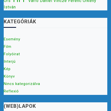
Örs
Varró Dániel
Vincze Ferenc
Örkény
István
KATEGÓRIÁK
Esemény
Film
Folyóirat
Interjú
Kép
Könyv
Nincs kategorizálva
Reflexió
(WEB)LAPOK