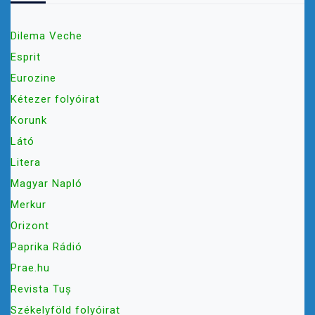
Dilema Veche
Esprit
Eurozine
Kétezer folyóirat
Korunk
Látó
Litera
Magyar Napló
Merkur
Orizont
Paprika Rádió
Prae.hu
Revista Tuș
Székelyföld folyóirat