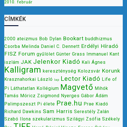
2010. február
CÍMKÉK
Bookart
2000
ateizmus
Bob Dylan
buddhizmus
Erdélyi Híradó
Csorba Melinda
Daniel C. Dennett
FISZ
Forum
gyűlölet
Günter Grass
Immanuel Kant
Jelenkor Kiadó
JAK
iszlám
Kali Ágnes
Kalligram
Korunk
kereszténység
Kolozsvár
Lector Kiadó
Krasznahorkai László
Life of
lap
Magvető
Pi
Láthatatlan Kollégium
Mihók
Tamás
Móricz Zsigmond
Nyerges Gábor Ádám
Prae.hu
Palimpszeszt
Pi élete
Prae Kiadó
Sam Harris
Richard Dawkins
Serestély Zalán
Szabó Ilona
szekularizmus
Szilágyi Zsófia
Székely
TIFF