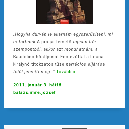
„Hogyha durván le akarnám egyszerűsíteni, mi
is történik
A prágai temető
lapjain írói
szempontból, akkor azt mondhatnám: a
Baudolino
hőstípusát Eco ezúttal a Loana
királynő titokzatos tüze
narrációs eljárása
felől jeleníti meg…”
Tovább »
2011. január 3. hétfő
balazs.imre.jozsef
Keresés: