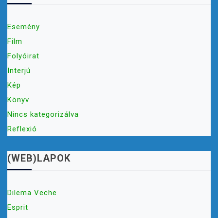
Esemény
Film
Folyóirat
Interjú
Kép
Könyv
Nincs kategorizálva
Reflexió
(WEB)LAPOK
Dilema Veche
Esprit