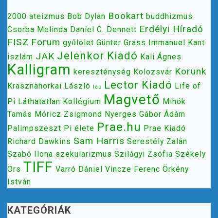
Bookart
2000
ateizmus
Bob Dylan
buddhizmus
Erdélyi Híradó
Csorba Melinda
Daniel C. Dennett
FISZ
Forum
gyűlölet
Günter Grass
Immanuel Kant
Jelenkor Kiadó
JAK
iszlám
Kali Ágnes
Kalligram
Korunk
kereszténység
Kolozsvár
Lector Kiadó
Krasznahorkai László
Life of
lap
Magvető
Pi
Láthatatlan Kollégium
Mihók
Tamás
Móricz Zsigmond
Nyerges Gábor Ádám
Prae.hu
Palimpszeszt
Pi élete
Prae Kiadó
Sam Harris
Richard Dawkins
Serestély Zalán
Szabó Ilona
szekularizmus
Szilágyi Zsófia
Székely
TIFF
Örs
Varró Dániel
Vincze Ferenc
Örkény
István
KATEGÓRIÁK