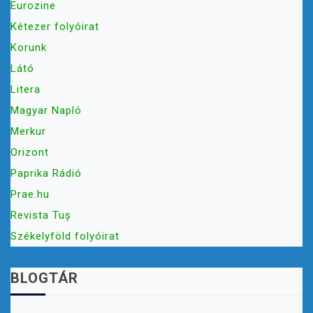
Eurozine
Kétezer folyóirat
Korunk
Látó
Litera
Magyar Napló
Merkur
Orizont
Paprika Rádió
Prae.hu
Revista Tuș
Székelyföld folyóirat
BLOGTÁR