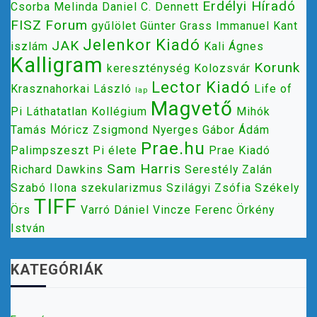
Erdélyi Híradó
Csorba Melinda
Daniel C. Dennett
FISZ
Forum
gyűlölet
Günter Grass
Immanuel Kant
Jelenkor Kiadó
JAK
iszlám
Kali Ágnes
Kalligram
Korunk
kereszténység
Kolozsvár
Lector Kiadó
Krasznahorkai László
Life of
lap
Magvető
Pi
Láthatatlan Kollégium
Mihók
Tamás
Móricz Zsigmond
Nyerges Gábor Ádám
Prae.hu
Palimpszeszt
Pi élete
Prae Kiadó
Sam Harris
Richard Dawkins
Serestély Zalán
Szabó Ilona
szekularizmus
Szilágyi Zsófia
Székely
TIFF
Örs
Varró Dániel
Vincze Ferenc
Örkény
István
KATEGÓRIÁK