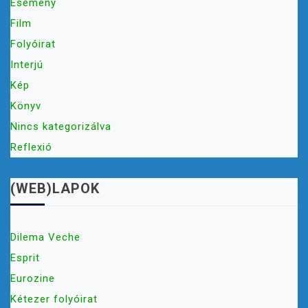
Esemény
Film
Folyóirat
Interjú
Kép
Könyv
Nincs kategorizálva
Reflexió
(WEB)LAPOK
Dilema Veche
Esprit
Eurozine
Kétezer folyóirat