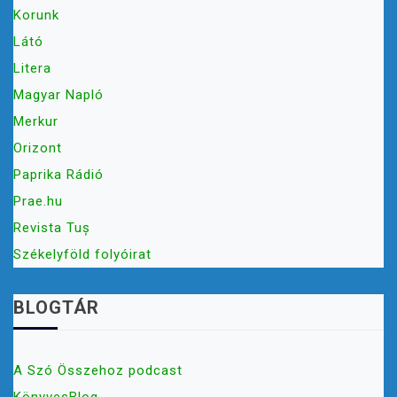
Korunk
Látó
Litera
Magyar Napló
Merkur
Orizont
Paprika Rádió
Prae.hu
Revista Tuș
Székelyföld folyóirat
BLOGTÁR
A Szó Összehoz podcast
KönyvesBlog