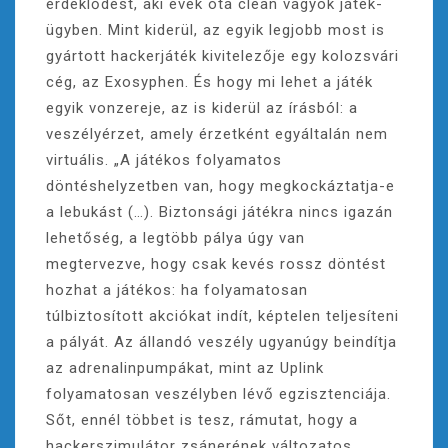
érdeklődést, aki évek óta clean vagyok játék-
ügyben. Mint kiderül, az egyik legjobb most is
gyártott hackerjáték kivitelezője egy kolozsvári
cég, az Exosyphen. És hogy mi lehet a játék
egyik vonzereje, az is kiderül az írásból: a
veszélyérzet, amely érzetként egyáltalán nem
virtuális. „A játékos folyamatos
döntéshelyzetben van, hogy megkockáztatja-e
a lebukást (…). Biztonsági játékra nincs igazán
lehetőség, a legtöbb pálya úgy van
megtervezve, hogy csak kevés rossz döntést
hozhat a játékos: ha folyamatosan
túlbiztosított akciókat indít, képtelen teljesíteni
a pályát. Az állandó veszély ugyanúgy beindítja
az adrenalinpumpákat, mint az Uplink
folyamatosan veszélyben lévő egzisztenciája.
Sőt, ennél többet is tesz, rámutat, hogy a
hackerszimulátor zsánerének változatos