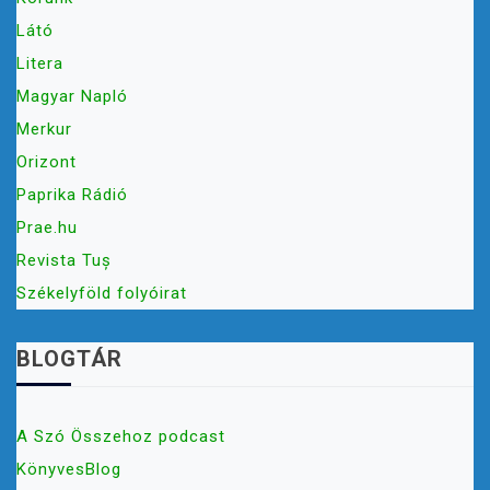
Látó
Litera
Magyar Napló
Merkur
Orizont
Paprika Rádió
Prae.hu
Revista Tuș
Székelyföld folyóirat
BLOGTÁR
A Szó Összehoz podcast
KönyvesBlog