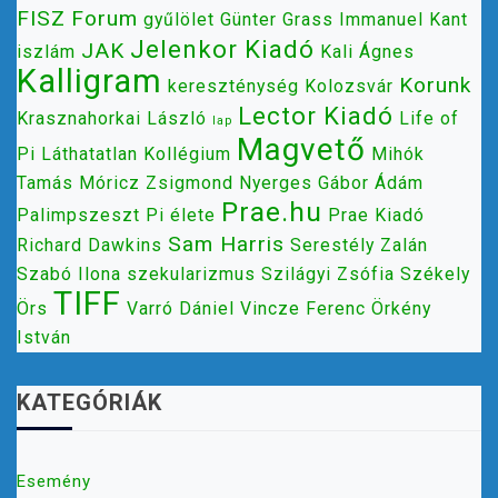
FISZ
Forum
gyűlölet
Günter Grass
Immanuel Kant
Jelenkor Kiadó
JAK
iszlám
Kali Ágnes
Kalligram
Korunk
kereszténység
Kolozsvár
Lector Kiadó
Krasznahorkai László
Life of
lap
Magvető
Pi
Láthatatlan Kollégium
Mihók
Tamás
Móricz Zsigmond
Nyerges Gábor Ádám
Prae.hu
Palimpszeszt
Pi élete
Prae Kiadó
Sam Harris
Richard Dawkins
Serestély Zalán
Szabó Ilona
szekularizmus
Szilágyi Zsófia
Székely
TIFF
Örs
Varró Dániel
Vincze Ferenc
Örkény
István
KATEGÓRIÁK
Esemény