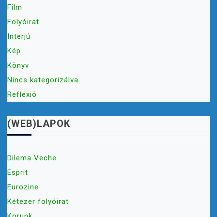
Film
Folyóirat
Interjú
Kép
Könyv
Nincs kategorizálva
Reflexió
(WEB)LAPOK
Dilema Veche
Esprit
Eurozine
Kétezer folyóirat
Korunk