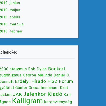
2010. június
2010. május
2010. április
2010. március
2010. február
CÍMKÉK
Bookart
2000
ateizmus
Bob Dylan
buddhizmus
Csorba Melinda
Daniel C.
Erdélyi Híradó
FISZ
Forum
Dennett
gyűlölet
Günter Grass
Immanuel Kant
Jelenkor Kiadó
JAK
iszlám
Kali
Kalligram
Ágnes
kereszténység