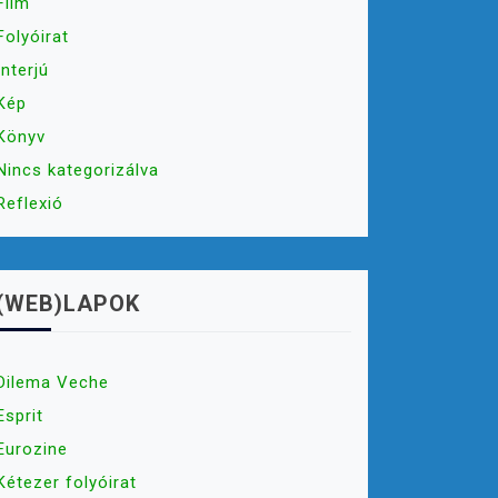
Film
Folyóirat
Interjú
Kép
Könyv
Nincs kategorizálva
Reflexió
(WEB)LAPOK
Dilema Veche
Esprit
Eurozine
Kétezer folyóirat