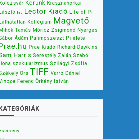
Korunk
Kolozsvár
Krasznahorkai
Lector Kiadó
László
Life of Pi
lap
Magvető
Láthatatlan Kollégium
Mihók Tamás
Móricz Zsigmond
Nyerges
Gábor Ádám
Palimpszeszt
Pi élete
Prae.hu
Prae Kiadó
Richard Dawkins
Sam Harris
Serestély Zalán
Szabó
Ilona
szekularizmus
Szilágyi Zsófia
TIFF
Székely Örs
Varró Dániel
Vincze Ferenc
Örkény István
KATEGÓRIÁK
Esemény