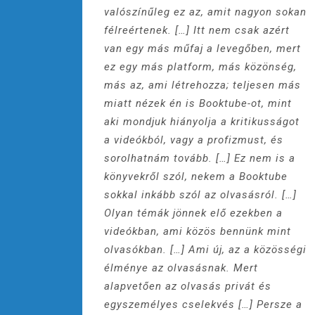
valószínűleg ez az, amit nagyon sokan
félreértenek. […] Itt nem csak azért
van egy más műfaj a levegőben, mert
ez egy más platform, más közönség,
más az, ami létrehozza; teljesen más
miatt nézek én is Booktube-ot, mint
aki mondjuk hiányolja a kritikusságot
a videókból, vagy a profizmust, és
sorolhatnám tovább. […] Ez nem is a
könyvekről szól, nekem a Booktube
sokkal inkább szól az olvasásról. […]
Olyan témák jönnek elő ezekben a
videókban, ami közös bennünk mint
olvasókban. […] Ami új, az a közösségi
élménye az olvasásnak. Mert
alapvetően az olvasás privát és
egyszemélyes cselekvés […] Persze a