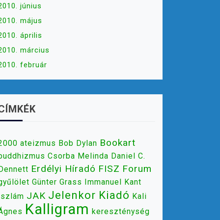
2010. június
2010. május
2010. április
2010. március
2010. február
CÍMKÉK
Bookart
2000
ateizmus
Bob Dylan
buddhizmus
Csorba Melinda
Daniel C.
Erdélyi Híradó
FISZ
Forum
Dennett
gyűlölet
Günter Grass
Immanuel Kant
Jelenkor Kiadó
JAK
iszlám
Kali
Kalligram
Ágnes
kereszténység