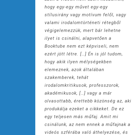
hogy egy-egy művet egy-egy
stílusirány vagy motívum felől, vagy
valami irodalomtörténeti rétegből
végigelemezzük, mert bár lehetne
ilyet is csinálni, alapvetően a
Booktube nem ezt képviseli, nem
ezért jött létre. […] Én is jól tudom,
hogy akik ilyen mélységekben
elemeznek, azok általában
szakemberek, tehát
irodalomkritikusok, professzorok,
akadémikusok, […] vagy a már
olvasottabb, érettebb közönség az, aki
produkálja ezeket a cikkeket. De ez
egy teljesen más műfaj. Amit mi
csinálunk, az nem ennek a műfajnak a
videós szférába való áthelyezése, és