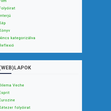
Film
Folyóirat
Interjú
Kép
Könyv
Nincs kategorizálva
Reflexió
(WEB)LAPOK
Dilema Veche
Esprit
Eurozine
Kétezer folyóirat