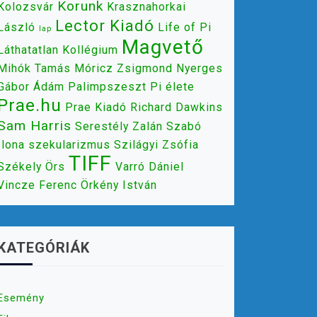
Korunk
Kolozsvár
Krasznahorkai
Lector Kiadó
László
Life of Pi
lap
Magvető
Láthatatlan Kollégium
Mihók Tamás
Móricz Zsigmond
Nyerges
Gábor Ádám
Palimpszeszt
Pi élete
Prae.hu
Prae Kiadó
Richard Dawkins
Sam Harris
Serestély Zalán
Szabó
Ilona
szekularizmus
Szilágyi Zsófia
TIFF
Székely Örs
Varró Dániel
Vincze Ferenc
Örkény István
KATEGÓRIÁK
Esemény