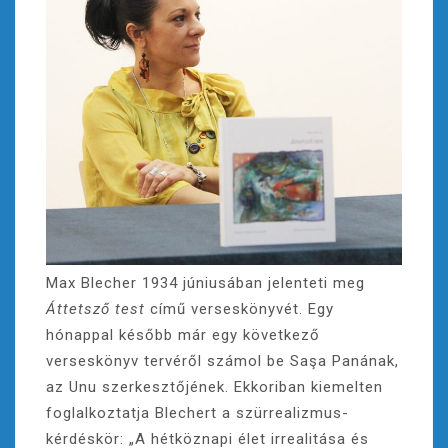
Max Blecher 1934 júniusában jelenteti meg
Áttetsző test
című verseskönyvét. Egy
hónappal később már egy következő
verseskönyv tervéről számol be Saşa Panának,
az Unu szerkesztőjének. Ekkoriban kiemelten
foglalkoztatja Blechert a szürrealizmus-
kérdéskör: „A hétköznapi élet irrealitása és