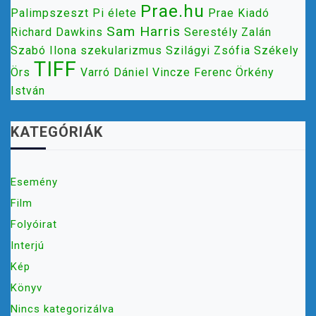
Prae.hu
Palimpszeszt
Pi élete
Prae Kiadó
Sam Harris
Richard Dawkins
Serestély Zalán
Szabó Ilona
szekularizmus
Szilágyi Zsófia
Székely
TIFF
Örs
Varró Dániel
Vincze Ferenc
Örkény
István
KATEGÓRIÁK
Esemény
Film
Folyóirat
Interjú
Kép
Könyv
Nincs kategorizálva