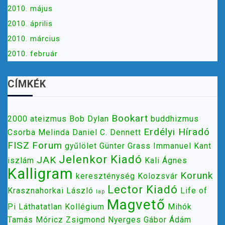
2010. május
2010. április
2010. március
2010. február
CÍMKÉK
Bookart
2000
ateizmus
Bob Dylan
buddhizmus
Erdélyi Híradó
Csorba Melinda
Daniel C. Dennett
FISZ
Forum
gyűlölet
Günter Grass
Immanuel Kant
Jelenkor Kiadó
JAK
iszlám
Kali Ágnes
Kalligram
Korunk
kereszténység
Kolozsvár
Lector Kiadó
Krasznahorkai László
Life of
lap
Magvető
Pi
Láthatatlan Kollégium
Mihók
Tamás
Móricz Zsigmond
Nyerges Gábor Ádám