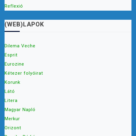
Reflexió
(WEB)LAPOK
Dilema Veche
Esprit
Eurozine
Kétezer folyóirat
Korunk
Látó
Litera
Magyar Napló
Merkur
Orizont