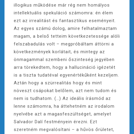
illogikus működése már rég nem homályos
intellektuális spekuláció számomra: én élem
ezt az irrealitást és fantasztikus eseményeit.
Az egyes számú dolog, amire felhatalmaztam
magam, a belső tetteim következetessége alóli
felszabadulás volt – megpróbáltam áttörni a
következmények korlátait, és mintegy az
önmagammal szembeni őszinteség jegyében
arra törekedtem, hogy a hallucináció igézetét
is a tiszta tudatéval egyenértékűként kezeljem.
Aztán hogy a szürrealitás hogy és mint
növeszt csápokat belőlem, azt nem tudom és
nem is tudhatom. (…) Az ideális írásmód az
lenne számomra, ha áttehetném az irodalom
nyelvébe azt a magasfeszültséget, amelyet
Salvador Dalí festményein érezni. Ezt
szeretném megvalósítani – a hűvös őrületet,