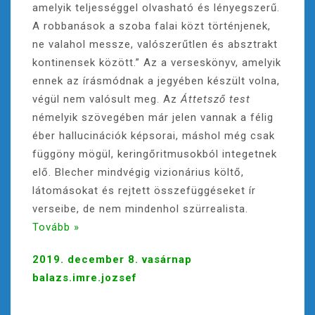
amelyik teljességgel olvasható és lényegszerű.
A robbanások a szoba falai közt történjenek,
ne valahol messze, valószerűtlen és absztrakt
kontinensek között.” Az a verseskönyv, amelyik
ennek az írásmódnak a jegyében készült volna,
végül nem valósult meg. Az
Áttetsző test
némelyik szövegében már jelen vannak a félig
éber hallucinációk képsorai, máshol még csak
függöny mögül, keringőritmusokból integetnek
elő. Blecher mindvégig vizionárius költő,
látomásokat és rejtett összefüggéseket ír
verseibe, de nem mindenhol szürrealista.
Tovább »
2019. december 8. vasárnap
balazs.imre.jozsef