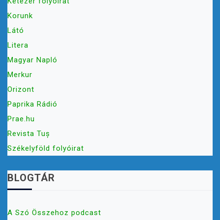
Kétezer folyóirat
Korunk
Látó
Litera
Magyar Napló
Merkur
Orizont
Paprika Rádió
Prae.hu
Revista Tuș
Székelyföld folyóirat
BLOGTÁR
A Szó Összehoz podcast