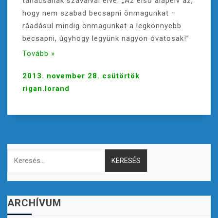
tanácsának szavaival élve: „Az első alapelv az,
hogy nem szabad becsapni önmagunkat –
ráadásul mindig önmagunkat a legkönnyebb
becsapni, úgyhogy legyünk nagyon óvatosak!”
Tovább »
2013. november 28. csütörtök
rigan.lorand
Keresés:
ARCHÍVUM