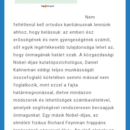
Nem
feltétlenül kell ortodox kantiánusnak lennünk
ahhoz, hogy belássuk: az emberi ész
erősségének és nem gyengeségének számít,
sőt egyik legértékesebb tulajdonsága lehet az,
hogy önmagának határt szab. A közgazdasági
Nobel-díjas kutatópszichológus, Daniel
Kahneman eddigi teljes munkásságát
összefoglaló kötetében semmi mással nem
foglalkozik, mint ezzel a fajta
határmegvonással, illetve mindazon
módszerek és lehetőségek számbavételével,
amelyek segítségével rendszeresen becsapjuk
önmagunkat. Egy másik Nobel-díjas, az
elméleti fizikus Richard Feynman frappáns