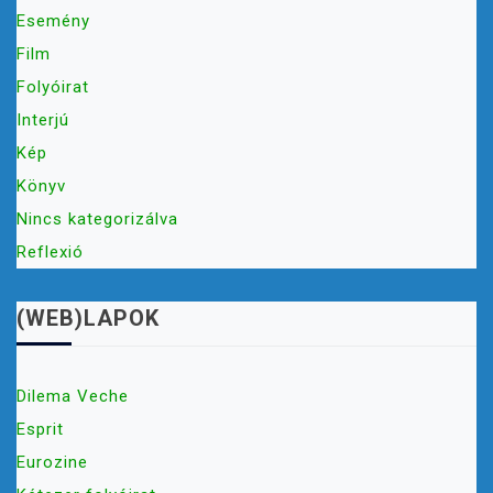
Esemény
Film
Folyóirat
Interjú
Kép
Könyv
Nincs kategorizálva
Reflexió
(WEB)LAPOK
Dilema Veche
Esprit
Eurozine