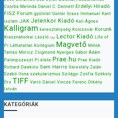
Erdélyi Híradó
Csorba Melinda
Daniel C. Dennett
FISZ
Forum
gyűlölet
Günter Grass
Immanuel Kant
Jelenkor Kiadó
JAK
iszlám
Kali Ágnes
Kalligram
Korunk
kereszténység
Kolozsvár
Lector Kiadó
Krasznahorkai László
Life of
lap
Magvető
Pi
Láthatatlan Kollégium
Mihók
Tamás
Móricz Zsigmond
Nyerges Gábor Ádám
Prae.hu
Palimpszeszt
Pi élete
Prae Kiadó
Sam Harris
Richard Dawkins
Serestély Zalán
Szabó Ilona
szekularizmus
Szilágyi Zsófia
Székely
TIFF
Örs
Varró Dániel
Vincze Ferenc
Örkény
István
KATEGÓRIÁK