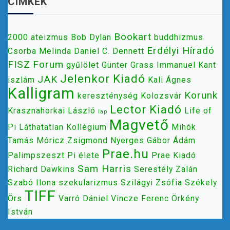
CÍMKÉK
Bookart
2000
ateizmus
Bob Dylan
buddhizmus
Erdélyi Híradó
Csorba Melinda
Daniel C. Dennett
FISZ
Forum
gyűlölet
Günter Grass
Immanuel Kant
Jelenkor Kiadó
JAK
iszlám
Kali Ágnes
Kalligram
Korunk
kereszténység
Kolozsvár
Lector Kiadó
Krasznahorkai László
Life of
lap
Magvető
Pi
Láthatatlan Kollégium
Mihók
Tamás
Móricz Zsigmond
Nyerges Gábor Ádám
Prae.hu
Palimpszeszt
Pi élete
Prae Kiadó
Sam Harris
Richard Dawkins
Serestély Zalán
Szabó Ilona
szekularizmus
Szilágyi Zsófia
Székely
TIFF
Örs
Varró Dániel
Vincze Ferenc
Örkény
István