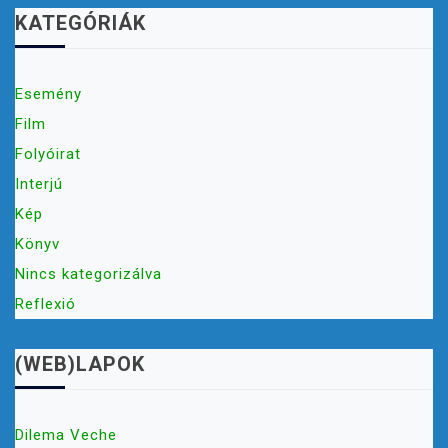
KATEGÓRIÁK
Esemény
Film
Folyóirat
Interjú
Kép
Könyv
Nincs kategorizálva
Reflexió
(WEB)LAPOK
Dilema Veche