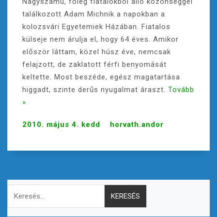
Nagyszámú, főleg fiatalokból álló közönséggel
találkozott Adam Michnik a napokban a
kolozsvári Egyetemiek Házában. Fiatalos
külseje nem árulja el, hogy 64 éves. Amikor
először láttam, közel húsz éve, nemcsak
felajzott, de zaklatott férfi benyomását
keltette. Most beszéde, egész magatartása
higgadt, szinte derűs nyugalmat áraszt.
Tovább
»
2010. május 4. kedd
horvath.andor
Keresés: