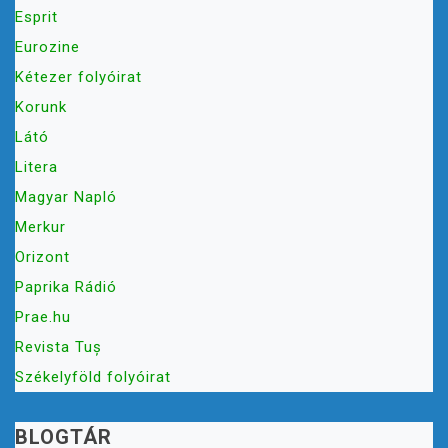
Esprit
Eurozine
Kétezer folyóirat
Korunk
Látó
Litera
Magyar Napló
Merkur
Orizont
Paprika Rádió
Prae.hu
Revista Tuș
Székelyföld folyóirat
BLOGTÁR