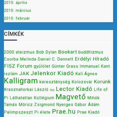
2010. április
2010. március
2010. február
CÍMKÉK
Bookart
2000
ateizmus
Bob Dylan
buddhizmus
Erdélyi Híradó
Csorba Melinda
Daniel C. Dennett
FISZ
Forum
gyűlölet
Günter Grass
Immanuel Kant
Jelenkor Kiadó
JAK
iszlám
Kali Ágnes
Kalligram
Korunk
kereszténység
Kolozsvár
Lector Kiadó
Krasznahorkai László
Life of
lap
Magvető
Pi
Láthatatlan Kollégium
Mihók
Tamás
Móricz Zsigmond
Nyerges Gábor Ádám
Prae.hu
Palimpszeszt
Pi élete
Prae Kiadó