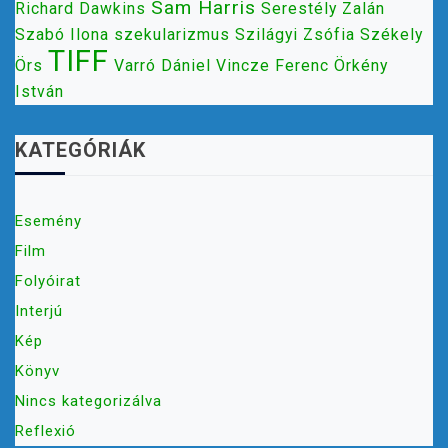
Sam Harris
Richard Dawkins
Serestély Zalán
Szabó Ilona
szekularizmus
Szilágyi Zsófia
Székely
TIFF
Örs
Varró Dániel
Vincze Ferenc
Örkény
István
KATEGÓRIÁK
Esemény
Film
Folyóirat
Interjú
Kép
Könyv
Nincs kategorizálva
Reflexió