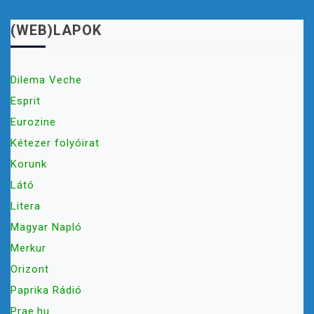
(WEB)LAPOK
Dilema Veche
Esprit
Eurozine
Kétezer folyóirat
Korunk
Látó
Litera
Magyar Napló
Merkur
Orizont
Paprika Rádió
Prae.hu