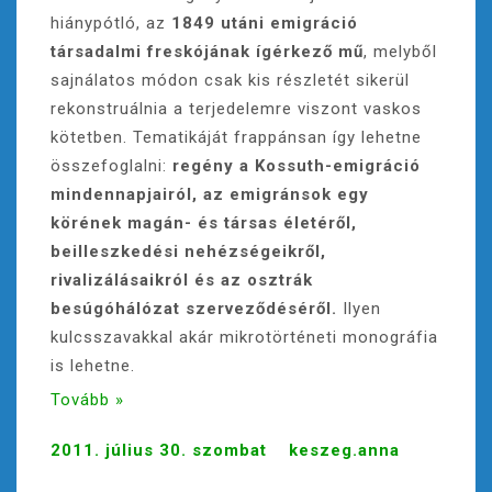
hiánypótló, az
1849 utáni emigráció
társadalmi freskójának ígérkező mű
, melyből
sajnálatos módon csak kis részletét sikerül
rekonstruálnia a terjedelemre viszont vaskos
kötetben. Tematikáját frappánsan így lehetne
összefoglalni:
regény a Kossuth-emigráció
mindennapjairól, az emigránsok egy
körének magán- és társas életéről,
beilleszkedési nehézségeikről,
rivalizálásaikról és az osztrák
besúgóhálózat szerveződéséről.
Ilyen
kulcsszavakkal akár mikrotörténeti monográfia
is lehetne.
Tovább »
2011. július 30. szombat
keszeg.anna